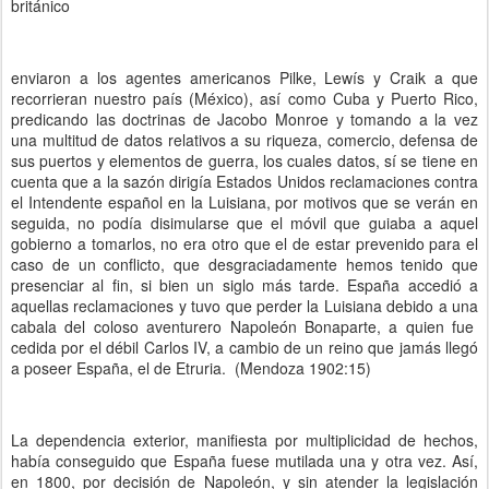
británico
enviaron a los agentes americanos Pilke, Lewís y Craik a que
recorrieran nuestro país (México), así como Cuba y Puerto Rico,
predicando las doctrinas de Jacobo Monroe y tomando a la vez
una multitud de datos relativos a su riqueza, comercio, defensa de
sus puertos y elementos de guerra, los cuales datos, sí se tiene en
cuenta que a la sazón dirigía Estados Unidos reclamaciones contra
el Intendente español en la Luisiana, por motivos que se verán en
seguida, no podía disimularse que el móvil que guiaba a aquel
gobierno a tomarlos, no era otro que el de estar prevenido para el
caso de un conflicto, que desgraciadamente hemos tenido que
presenciar al fin, si bien un siglo más tarde. España accedió a
aquellas reclamaciones y tuvo que perder la Luisiana debido a una
cabala del coloso aventurero Napoleón Bonaparte, a quien fue
cedida por el débil Carlos IV, a cambio de un reino que jamás llegó
a poseer España, el de Etruria. (Mendoza 1902:15)
La dependencia exterior, manifiesta por multiplicidad de hechos,
había conseguido que España fuese mutilada una y otra vez. Así,
en 1800, por decisión de Napoleón, y sin atender la legislación