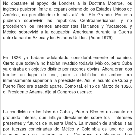
No obstante el apoyo de Londres a la Doctrina Monroe, los
ingleses pusieron límite al expansionismo de los Estados Unidos de
América, no permitiéndole ir más allá del Río Grande. Por esto
pudieron sobrevivir las repúblicas Centroamericanas, y no
procedieron los intentos anexionistas Haitianos y Yucatecos, y
México sobrevivió a la ocupación Americana durante la Guerra
entre la nación Azteca y los Estados Unidos. (Adán 1979)
En 1826 ya habían adelantado considerablemente el camino.
Cierto que todavía no habían invadido todavía México, pero Cuba
ya entraba en objetivo distinto por razones obvias. Ahora eran dos
frentes en lugar de uno, pero la debilidad de ambos era
inmensamente superior a la preexistente. Así, el asunto de Cuba y
Puerto Rico era tratado aparte. Como tal, el 15 de Marzo de 1826,
el Presidente Adams, dijo al Congreso usense:
La condición de las islas de Cuba y Puerto Rico es un asunto de
profundo interés, que influye directamente sobre los intereses
presentes y futuros de nuestra Unión. La invasión de ambas islas
por fuerzas combinadas de Méjico y Colombia es uno de los
asuntos que se tratarán en el Congreso de Panamá. Los