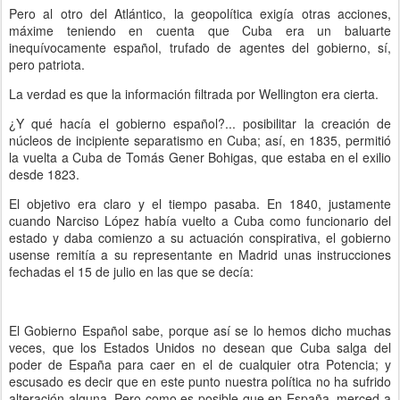
Pero al otro del Atlántico, la geopolítica exigía otras acciones,
máxime teniendo en cuenta que Cuba era un baluarte
inequívocamente español, trufado de agentes del gobierno, sí,
pero patriota.
La verdad es que la información filtrada por Wellington era cierta.
¿Y qué hacía el gobierno español?... posibilitar la creación de
núcleos de incipiente separatismo en Cuba; así, en 1835, permitió
la vuelta a Cuba de Tomás Gener Bohigas, que estaba en el exilio
desde 1823.
El objetivo era claro y el tiempo pasaba. En 1840, justamente
cuando Narciso López había vuelto a Cuba como funcionario del
estado y daba comienzo a su actuación conspirativa, el gobierno
usense remitía a su representante en Madrid unas instrucciones
fechadas el 15 de julio en las que se decía:
El Gobierno Español sabe, porque así se lo hemos dicho muchas
veces, que los Estados Unidos no desean que Cuba salga del
poder de España para caer en el de cualquier otra Potencia; y
escusado es decir que en este punto nuestra política no ha sufrido
alteración alguna. Pero como es posible que en España, merced a