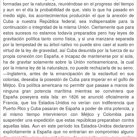
formadas por la naturaleza, reuniéndose en el progreso del tiempo
y aun en el día la probabilidad de que, visto lo que ha pasado en
medio siglo, los acontecimientos producirán el que la anexión de
Cuba a nuestra República federal, sea indispensable para la
continuación o integridad de la misma Unión. Ciertamente que para
estos sucesos no estamos todavía preparados pero hay leyes de
gravitación política tanto como física, y si una manzana separada
por la tempestad de su árbol nativo no puede sino caer al suelo en
virtud de la ley de gravedad, así Cuba desunida por la fuerza de su
propia conexión con España, e incapaz de mantenerse por sí sola,
ha de gravitar solamente sobre la Unión norteamericana, la cual
por la misma ley de la naturaleza, no puede rechazarla de su seno.
—Inglaterra, antes de la emancipación de la esclavitud en sus
colonias, deseaba la posesión de Cuba para imperar en el golfo de
Méjico. Era política americana no permitir que pasase a manos de
ninguna gran potencia marítima mientras se conviniera que
España poseyera esta Isla: en 1826 se anunció oficialmente a
Francia, que los Estados-Unidos no verían con indiferencia que
Puerto-Rico y Cuba pasaran de España a poder de otra potencia, y
al mismo tiempo intervinieron con Méjico y Colombia para
suspender una expedición que estas repúblicas preparaban contra
aquellas islas. Aun en este período los Estados-Unidos declararon
explícitamente a España que no entrarían en compromiso alguno