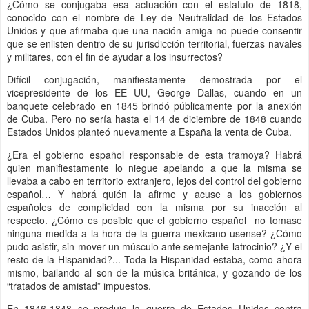
¿Cómo se conjugaba esa actuación con el estatuto de 1818,
conocido con el nombre de Ley de Neutralidad de los Estados
Unidos y que afirmaba que una nación amiga no puede consentir
que se enlisten dentro de su jurisdicción territorial, fuerzas navales
y militares, con el fin de ayudar a los insurrectos?
Difícil conjugación, manifiestamente demostrada por el
vicepresidente de los EE UU, George Dallas, cuando en un
banquete celebrado en 1845 brindó públicamente por la anexión
de Cuba. Pero no sería hasta el 14 de diciembre de 1848 cuando
Estados Unidos planteó nuevamente a España la venta de Cuba.
¿Era el gobierno español responsable de esta tramoya? Habrá
quien manifiestamente lo niegue apelando a que la misma se
llevaba a cabo en territorio extranjero, lejos del control del gobierno
español… Y habrá quién la afirme y acuse a los gobiernos
españoles de complicidad con la misma por su inacción al
respecto. ¿Cómo es posible que el gobierno español no tomase
ninguna medida a la hora de la guerra mexicano-usense? ¿Cómo
pudo asistir, sin mover un músculo ante semejante latrocinio? ¿Y el
resto de la Hispanidad?... Toda la Hispanidad estaba, como ahora
mismo, bailando al son de la música británica, y gozando de los
“tratados de amistad” impuestos.
En 1846-1848 se produjo la guerra de Estados Unidos contra