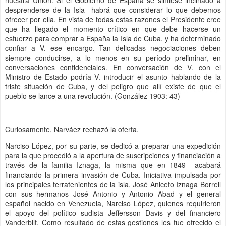
nuestra Unión. Si el Gobierno de España se sintiese inclinado a
desprenderse de la Isla habrá que considerar lo que debemos
ofrecer por ella. En vista de todas estas razones el Presidente cree
que ha llegado el momento crítico en que debe hacerse un
esfuerzo para comprar a España la Isla de Cuba, y ha determinado
confiar a V. ese encargo. Tan delicadas negociaciones deben
siempre conducirse, a lo menos en su período preliminar, en
conversaciones confidenciales. En conversación de V. con el
Ministro de Estado podría V. introducir el asunto hablando de la
triste situación de Cuba, y del peligro que allí existe de que el
pueblo se lance a una revolución. (González 1903: 43)
Curiosamente, Narváez rechazó la oferta.
Narciso López, por su parte, se dedicó a preparar una expedición
para la que procedió a la apertura de suscripciones y financiación a
través de la familia Iznaga, la misma que en 1849 acabará
financiando la primera invasión de Cuba. Iniciativa impulsada por
los principales terratenientes de la isla, José Aniceto Iznaga Borrell
con sus hermanos José Antonio y Antonio Abad y el general
español nacido en Venezuela, Narciso López, quienes requirieron
el apoyo del político sudista Jeffersson Davis y del financiero
Vanderbilt. Como resultado de estas gestiones les fue ofrecido el