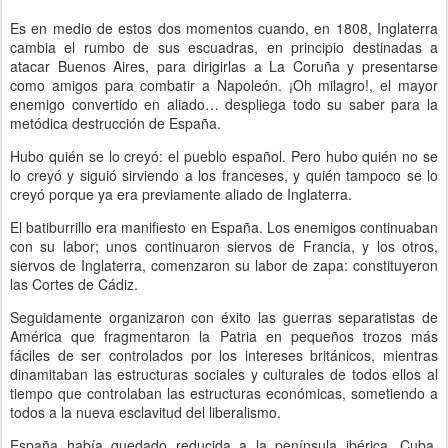
Es en medio de estos dos momentos cuando, en 1808, Inglaterra
cambia el rumbo de sus escuadras, en principio destinadas a
atacar Buenos Aires, para dirigirlas a La Coruña y presentarse
como amigos para combatir a Napoleón. ¡Oh milagro!, el mayor
enemigo convertido en aliado… despliega todo su saber para la
metódica destrucción de España.
Hubo quién se lo creyó: el pueblo español. Pero hubo quién no se
lo creyó y siguió sirviendo a los franceses, y quién tampoco se lo
creyó porque ya era previamente aliado de Inglaterra.
El batiburrillo era manifiesto en España. Los enemigos continuaban
con su labor; unos continuaron siervos de Francia, y los otros,
siervos de Inglaterra, comenzaron su labor de zapa: constituyeron
las Cortes de Cádiz.
Seguidamente organizaron con éxito las guerras separatistas de
América que fragmentaron la Patria en pequeños trozos más
fáciles de ser controlados por los intereses británicos, mientras
dinamitaban las estructuras sociales y culturales de todos ellos al
tiempo que controlaban las estructuras económicas, sometiendo a
todos a la nueva esclavitud del liberalismo.
España había quedado reducida a la península ibérica, Cuba,