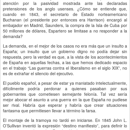
atención por la pasividad mostrada ante las declaradas
pretensiones de los anglo usenses. ¿Cómo se entiende que,
cuando en 1843, el secretario de Estado norteamericano
Buchanan (el presidente por entonces era Harrison) encargó al
embajador en Madrid, Saunders, la compra de la Isla de Cuba por
50 millones de dólares, Espartero se limitase a no responder a la
demanda?
La demanda, en el mejor de los casos no era más que un insulto a
España; un insulto que un gobierno digno no podía dejar sin
respuesta, pero la verdad es que, a la vista de los acontecimientos
de España en aquellas fechas, a las que hemos dedicado espacio
en el trabajo “Las guerras contra el liberalismo en el siglo XIX”, no
es de extrañar el silencio del ejecutivo.
El pueblo español, a pesar de estar ya maniatado intelectualmente,
difícilmente podría perdonar a quienes pasaban por sus
gobernantes que cometiesen semejante felonía. Tal vez sería
mejor abocar el asunto a una guerra en la que España no pudiese
ser rival. Habría que esperar y habría que crear situaciones
fantasma que permitiesen llevar a término la farsa.
El montaje de la tramoya no tardó en iniciarse. En 1845 John L.
O’Sullivan inventó la expresión “destino manifiesto”, para definir lo