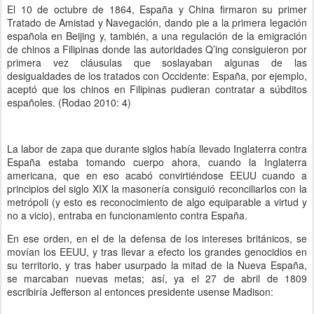
El 10 de octubre de 1864, España y China firmaron su primer
Tratado de Amistad y Navegación, dando pie a la primera legación
española en Beijing y, también, a una regulación de la emigración
de chinos a Filipinas donde las autoridades Q’ing consiguieron por
primera vez cláusulas que soslayaban algunas de las
desigualdades de los tratados con Occidente: España, por ejemplo,
aceptó que los chinos en Filipinas pudieran contratar a súbditos
españoles. (Rodao 2010: 4)
La labor de zapa que durante siglos había llevado Inglaterra contra
España estaba tomando cuerpo ahora, cuando la Inglaterra
americana, que en eso acabó convirtiéndose EEUU cuando a
principios del siglo XIX la masonería consiguió reconciliarlos con la
metrópoli (y esto es reconocimiento de algo equiparable a virtud y
no a vicio), entraba en funcionamiento contra España.
En ese orden, en el de la defensa de los intereses británicos, se
movían los EEUU, y tras llevar a efecto los grandes genocidios en
su territorio, y tras haber usurpado la mitad de la Nueva España,
se marcaban nuevas metas; así, ya el 27 de abril de 1809
escribiría Jefferson al entonces presidente usense Madison: