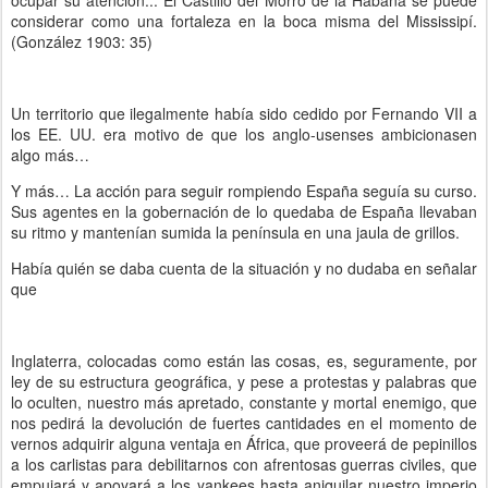
ocupar su atención... El Castillo del Morro de la Habana se puede
considerar como una fortaleza en la boca misma del Mississipí.
(González 1903: 35)
Un territorio que ilegalmente había sido cedido por Fernando VII a
los EE. UU. era motivo de que los anglo-usenses ambicionasen
algo más…
Y más… La acción para seguir rompiendo España seguía su curso.
Sus agentes en la gobernación de lo quedaba de España llevaban
su ritmo y mantenían sumida la península en una jaula de grillos.
Había quién se daba cuenta de la situación y no dudaba en señalar
que
Inglaterra, colocadas como están las cosas, es, seguramente, por
ley de su estructura geográfica, y pese a protestas y palabras que
lo oculten, nuestro más apretado, constante y mortal enemigo, que
nos pedirá la devolución de fuertes cantidades en el momento de
vernos adquirir alguna ventaja en África, que proveerá de pepinillos
a los carlistas para debilitarnos con afrentosas guerras civiles, que
empujará y apoyará a los yankees hasta aniquilar nuestro imperio