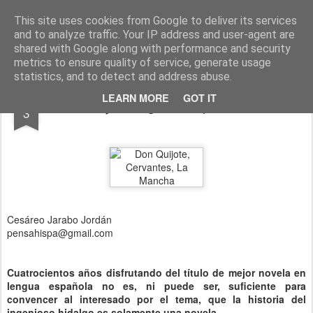
Cesáreo Jarabo
Investigacion historica, leyenda negra
This site uses cookies from Google to deliver its services
and to analyze traffic. Your IP address and user-agent are
shared with Google along with performance and security
metrics to ensure quality of service, generate usage
statistics, and to detect and address abuse.
JAN
LEARN MORE
GOT IT
Don Quijote, algo más que una novela
3
Cesáreo Jarabo Jordán
pensahispa@gmail.com
Cuatrocientos años disfrutando del título de mejor novela en
lengua española no es, ni puede ser, suficiente para
convencer al interesado por el tema, que la historia del
ingenioso hidalgo es solamente una novela.