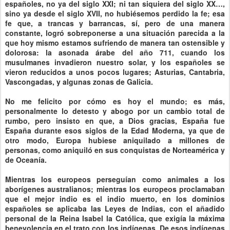
españoles, no ya del siglo XXI; ni tan siquiera del siglo XX…,
sino ya desde el siglo XVII, no hubiésemos perdido la fe; esa
fe que, a trancas y barrancas, sí, pero de una manera
constante, logró sobreponerse a una situación parecida a la
que hoy mismo estamos sufriendo de manera tan ostensible y
dolorosa: la asonada árabe del año 711, cuando los
musulmanes invadieron nuestro solar, y los españoles se
vieron reducidos a unos pocos lugares; Asturias, Cantabria,
Vascongadas, y algunas zonas de Galicia.
No me felicito por cómo es hoy el mundo; es más,
personalmente lo detesto y abogo por un cambio total de
rumbo, pero insisto en que, a Dios gracias, España fue
España durante esos siglos de la Edad Moderna, ya que de
otro modo, Europa hubiese aniquilado a millones de
personas, como aniquiló en sus conquistas de Norteamérica y
de Oceanía.
Mientras los europeos perseguían como animales a los
aborígenes australianos; mientras los europeos proclamaban
que el mejor indio es el indio muerto, en los dominios
españoles se aplicaba las Leyes de Indias, con el añadido
personal de la Reina Isabel la Católica, que exigía la máxima
benevolencia en el trato con los indígenas. De esos indígenas