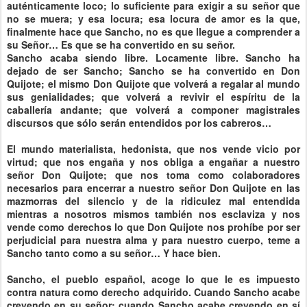
auténticamente loco; lo suficiente para exigir a su señor que
no se muera; y esa locura; esa locura de amor es la que,
finalmente hace que Sancho, no es que llegue a comprender a
su Señor… Es que se ha convertido en su señor.
Sancho acaba siendo libre. Locamente libre. Sancho ha
dejado de ser Sancho; Sancho se ha convertido en Don
Quijote; el mismo Don Quijote que volverá a regalar al mundo
sus genialidades; que volverá a revivir el espíritu de la
caballería andante; que volverá a componer magistrales
discursos que sólo serán entendidos por los cabreros…
El mundo materialista, hedonista, que nos vende vicio por
virtud; que nos engaña y nos obliga a engañar a nuestro
señor Don Quijote; que nos toma como colaboradores
necesarios para encerrar a nuestro señor Don Quijote en las
mazmorras del silencio y de la ridiculez mal entendida
mientras a nosotros mismos también nos esclaviza y nos
vende como derechos lo que Don Quijote nos prohíbe por ser
perjudicial para nuestra alma y para nuestro cuerpo, teme a
Sancho tanto como a su señor… Y hace bien.
Sancho, el pueblo español, acoge lo que le es impuesto
contra natura como derecho adquirido. Cuando Sancho acabe
creyendo en su señor; cuando Sancho acabe creyendo en sí