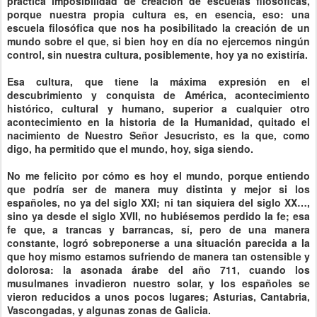
práctica imposibilidad de creación de escuelas filosóficas,
porque nuestra propia cultura es, en esencia, eso: una
escuela filosófica que nos ha posibilitado la creación de un
mundo sobre el que, si bien hoy en día no ejercemos ningún
control, sin nuestra cultura, posiblemente, hoy ya no existiría.
Esa cultura, que tiene la máxima expresión en el
descubrimiento y conquista de América, acontecimiento
histórico, cultural y humano, superior a cualquier otro
acontecimiento en la historia de la Humanidad, quitado el
nacimiento de Nuestro Señor Jesucristo, es la que, como
digo, ha permitido que el mundo, hoy, siga siendo.
No me felicito por cómo es hoy el mundo, porque entiendo
que podría ser de manera muy distinta y mejor si los
españoles, no ya del siglo XXI; ni tan siquiera del siglo XX…,
sino ya desde el siglo XVII, no hubiésemos perdido la fe; esa
fe que, a trancas y barrancas, sí, pero de una manera
constante, logró sobreponerse a una situación parecida a la
que hoy mismo estamos sufriendo de manera tan ostensible y
dolorosa: la asonada árabe del año 711, cuando los
musulmanes invadieron nuestro solar, y los españoles se
vieron reducidos a unos pocos lugares; Asturias, Cantabria,
Vascongadas, y algunas zonas de Galicia.