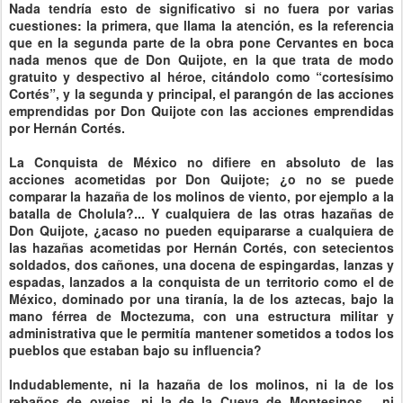
Nada tendría esto de significativo si no fuera por varias
cuestiones: la primera, que llama la atención, es la referencia
que en la segunda parte de la obra pone Cervantes en boca
nada menos que de Don Quijote, en la que trata de modo
gratuito y despectivo al héroe, citándolo como “cortesísimo
Cortés”, y la segunda y principal, el parangón de las acciones
emprendidas por Don Quijote con las acciones emprendidas
por Hernán Cortés.
La Conquista de México no difiere en absoluto de las
acciones acometidas por Don Quijote; ¿o no se puede
comparar la hazaña de los molinos de viento, por ejemplo a la
batalla de Cholula?... Y cualquiera de las otras hazañas de
Don Quijote, ¿acaso no pueden equipararse a cualquiera de
las hazañas acometidas por Hernán Cortés, con setecientos
soldados, dos cañones, una docena de espingardas, lanzas y
espadas, lanzados a la conquista de un territorio como el de
México, dominado por una tiranía, la de los aztecas, bajo la
mano férrea de Moctezuma, con una estructura militar y
administrativa que le permitía mantener sometidos a todos los
pueblos que estaban bajo su influencia?
Indudablemente, ni la hazaña de los molinos, ni la de los
rebaños de ovejas, ni la de la Cueva de Montesinos… ni