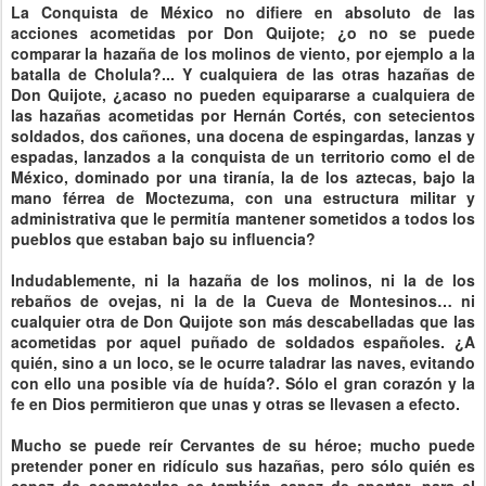
La Conquista de México no difiere en absoluto de las
acciones acometidas por Don Quijote; ¿o no se puede
comparar la hazaña de los molinos de viento, por ejemplo a la
batalla de Cholula?... Y cualquiera de las otras hazañas de
Don Quijote, ¿acaso no pueden equipararse a cualquiera de
las hazañas acometidas por Hernán Cortés, con setecientos
soldados, dos cañones, una docena de espingardas, lanzas y
espadas, lanzados a la conquista de un territorio como el de
México, dominado por una tiranía, la de los aztecas, bajo la
mano férrea de Moctezuma, con una estructura militar y
administrativa que le permitía mantener sometidos a todos los
pueblos que estaban bajo su influencia?
Indudablemente, ni la hazaña de los molinos, ni la de los
rebaños de ovejas, ni la de la Cueva de Montesinos… ni
cualquier otra de Don Quijote son más descabelladas que las
acometidas por aquel puñado de soldados españoles. ¿A
quién, sino a un loco, se le ocurre taladrar las naves, evitando
con ello una posible vía de huída?. Sólo el gran corazón y la
fe en Dios permitieron que unas y otras se llevasen a efecto.
Mucho se puede reír Cervantes de su héroe; mucho puede
pretender poner en ridículo sus hazañas, pero sólo quién es