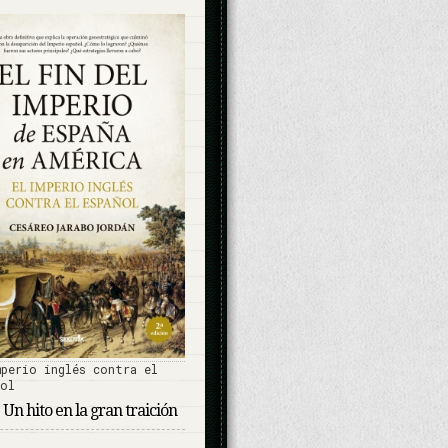
mperio inglés contra el
ñol
 Un hito en la gran traición