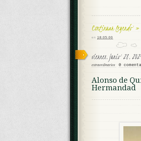
Continuar leyendo »
en
18:05:00
viernes, junio 28, 20
0 coment
extraordinarios
Alonso de Qui
Hermandad