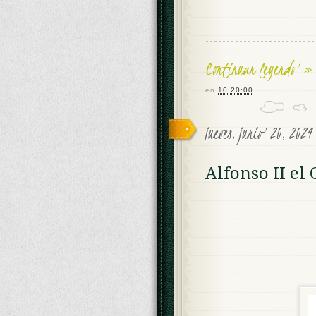
Continuar leyendo »
en
10:20:00
jueves, junio 20, 202
Alfonso II el 