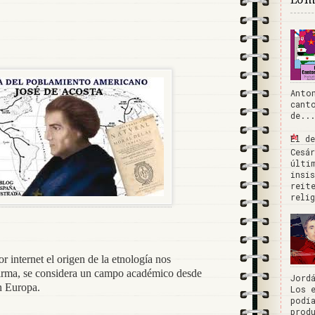
Anto
cant
de...
El d
Cesá
últi
insi
reit
reli
r internet el origen de la etnología nos
irma, se considera un campo académico desde
Jord
en Europa.
Los 
podí
prod