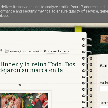
deliver its services and to analyze traffic. Your IP address and 
abo
formance and security metrics to ensure quality of service, gen
abuse.
EYENDA NEGRA
024
0 comentarios
personajes extraordinarios
índez y la reina Toda. Dos
Form
dejaron su marca en la
Nomb
Corr