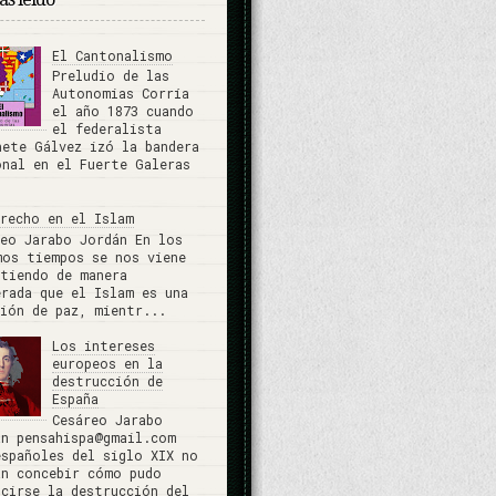
El Cantonalismo
Preludio de las
Autonomias Corría
el año 1873 cuando
el federalista
nete Gálvez izó la bandera
onal en el Fuerte Galeras
erecho en el Islam
reo Jarabo Jordán En los
mos tiempos se nos viene
stiendo de manera
erada que el Islam es una
gión de paz, mientr...
Los intereses
europeos en la
destrucción de
España
Cesáreo Jarabo
án pensahispa@gmail.com
españoles del siglo XIX no
an concebir cómo pudo
ucirse la destrucción del