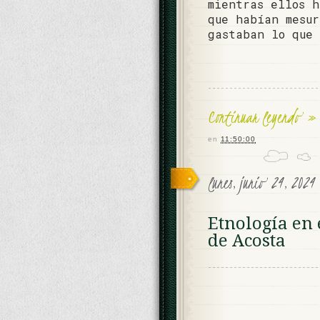
mientras ellos h
que habían mesur
gastaban lo que
Continuar leyendo »
en
11:50:00
lunes, junio 24, 2024
Etnología en e
de Acosta