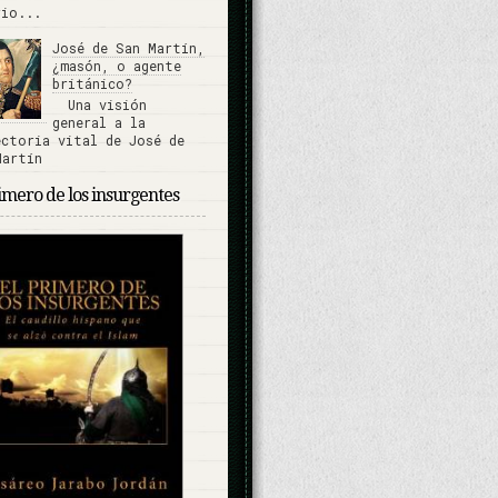
rio...
José de San Martín,
¿masón, o agente
británico?
Una visión
general a la
ectoria vital de José de
Martín
imero de los insurgentes