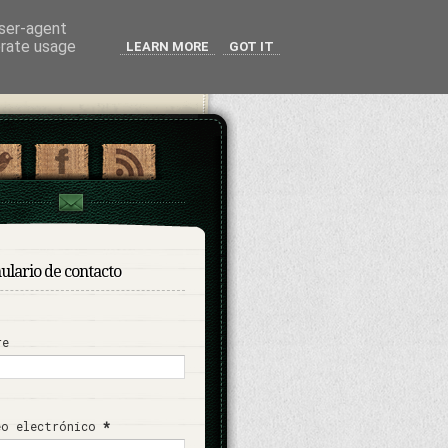
user-agent
erate usage
LEARN MORE
GOT IT
ulario de contacto
re
eo electrónico
*