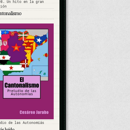
antonalismo
udio de las Autonomíás
s leído