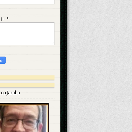
aje
*
reo Jarabo