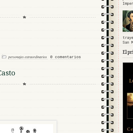
Impe
tray
San 
El pr
4
0 comentarios
personajes extraordinarios
Casto