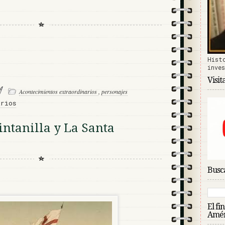
Hist
inve
Visit
24
Acontecimientos extraordinarios
,
personajes
arios
ntanilla y La Santa
Busca
El fi
Amér