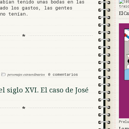
abían tenido unas bodas en las
ado los gastos, las gentes
 no tenían.
El C
0 comentarios
personajes extraordinarios
l siglo XVI. El caso de José
Prel
Lo má