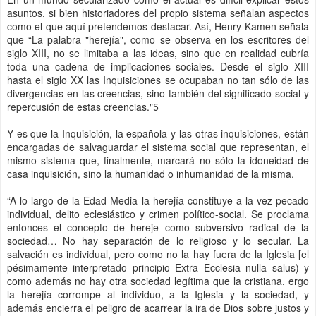
asuntos, si bien historiadores del propio sistema señalan aspectos
como el que aquí pretendemos destacar. Así, Henry Kamen señala
que “La palabra "herejía", como se observa en los escritores del
siglo XIII, no se limitaba a las ideas, sino que en realidad cubría
toda una cadena de implicaciones sociales. Desde el siglo XIII
hasta el siglo XX las Inquisiciones se ocupaban no tan sólo de las
divergencias en las creencias, sino también del significado social y
repercusión de estas creencias."5
Y es que la Inquisición, la española y las otras inquisiciones, están
encargadas de salvaguardar el sistema social que representan, el
mismo sistema que, finalmente, marcará no sólo la idoneidad de
casa inquisición, sino la humanidad o inhumanidad de la misma.
“A lo largo de la Edad Media la herejía constituye a la vez pecado
individual, delito eclesiástico y crimen político-social. Se proclama
entonces el concepto de hereje como subversivo radical de la
sociedad… No hay separación de lo religioso y lo secular. La
salvación es individual, pero como no la hay fuera de la Iglesia [el
pésimamente interpretado principio Extra Ecclesia nulla salus) y
como además no hay otra sociedad legítima que la cristiana, ergo
la herejía corrompe al individuo, a la Iglesia y la sociedad, y
además encierra el peligro de acarrear la ira de Dios sobre justos y