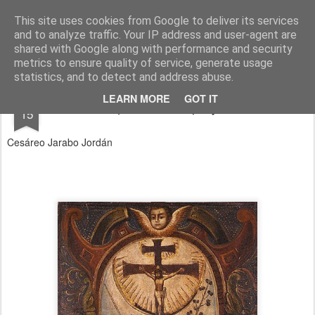
Cesáreo Jarabo
Investigacion historica, leyenda negra
This site uses cookies from Google to deliver its services
and to analyze traffic. Your IP address and user-agent are
shared with Google along with performance and security
metrics to ensure quality of service, generate usage
statistics, and to detect and address abuse.
MAY
LEARN MORE
GOT IT
Inquisición sin prejuicios
15
Cesáreo Jarabo Jordán