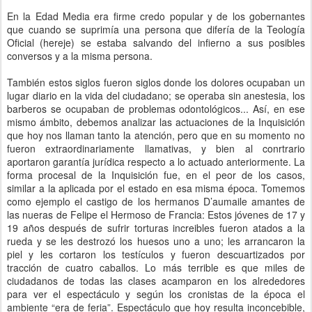
En la Edad Media era firme credo popular y de los gobernantes
que cuando se suprimía una persona que difería de la Teología
Oficial (hereje) se estaba salvando del infierno a sus posibles
conversos y a la misma persona.
También estos siglos fueron siglos donde los dolores ocupaban un
lugar diario en la vida del ciudadano; se operaba sin anestesia, los
barberos se ocupaban de problemas odontológicos... Así, en ese
mismo ámbito, debemos analizar las actuaciones de la Inquisición
que hoy nos llaman tanto la atención, pero que en su momento no
fueron extraordinariamente llamativas, y bien al conrtrario
aportaron garantía jurídica respecto a lo actuado anteriormente. La
forma procesal de la Inquisición fue, en el peor de los casos,
similar a la aplicada por el estado en esa misma época. Tomemos
como ejemplo el castigo de los hermanos D’aumaile amantes de
las nueras de Felipe el Hermoso de Francia: Estos jóvenes de 17 y
19 años después de sufrir torturas increibles fueron atados a la
rueda y se les destrozó los huesos uno a uno; les arrancaron la
piel y les cortaron los testículos y fueron descuartizados por
tracción de cuatro caballos. Lo más terrible es que miles de
ciudadanos de todas las clases acamparon en los alrededores
para ver el espectáculo y según los cronistas de la época el
ambiente “era de feria”. Espectáculo que hoy resulta inconcebible,