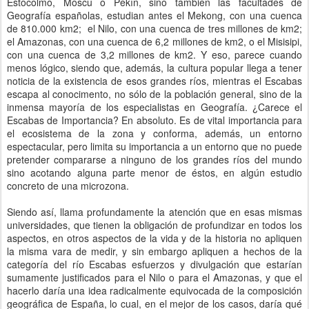
Estocolmo, Moscú o Pekín, sino también las facultades de
Geografía españolas, estudian antes el Mekong, con una cuenca
de 810.000 km2; el Nilo, con una cuenca de tres millones de km2;
el Amazonas, con una cuenca de 6,2 millones de km2, o el Misisipi,
con una cuenca de 3,2 millones de km2. Y eso, parece cuando
menos lógico, siendo que, además, la cultura popular llega a tener
noticia de la existencia de esos grandes ríos, mientras el Escabas
escapa al conocimento, no sólo de la población general, sino de la
inmensa mayoría de los especialistas en Geografía. ¿Carece el
Escabas de Importancia? En absoluto. Es de vital importancia para
el ecosistema de la zona y conforma, además, un entorno
espectacular, pero limita su importancia a un entorno que no puede
pretender compararse a ninguno de los grandes ríos del mundo
sino acotando alguna parte menor de éstos, en algún estudio
concreto de una microzona.
Siendo así, llama profundamente la atención que en esas mismas
universidades, que tienen la obligación de profundizar en todos los
aspectos, en otros aspectos de la vida y de la historia no apliquen
la misma vara de medir, y sin embargo apliquen a hechos de la
categoría del río Escabas esfuerzos y divulgación que estarían
sumamente justificados para el Nilo o para el Amazonas, y que el
hacerlo daría una idea radicalmente equivocada de la composición
geográfica de España, lo cual, en el mejor de los casos, daría qué