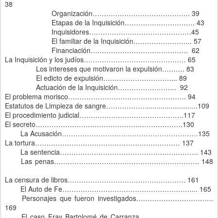
38
Organización……………………………………. 39
Etapas de la Inquisición…………………………. 43
Inquisidores………………………………………45
El familiar de la Inquisición…………………….. 57
Financiación……………………………………. 62
La Inquisición y los judíos……………………………………… 65
Los intereses que motivaron la expulsión………. 83
El edicto de expulsión…………………………... 89
Actuación de la Inquisición…………………….. 92
El problema morisco……………………………………………. 94
Estatutos de Limpieza de sangre………………..........................109
El procedimiento judicial……………………………………….117
El secreto……………………………………….……………….130
La Acusación……………………………………………………135
La tortura……………………………………….……………… 137
La sentencia……………………………………………………. 143
Las penas………………………………………………………. 148
La censura de libros……………………………………………. 161
El Auto de Fe…………………………………………………... 165
Personajes que fueron investigados…………………………….
169
El caso Fray Bartolomé de Carranza…………………………...