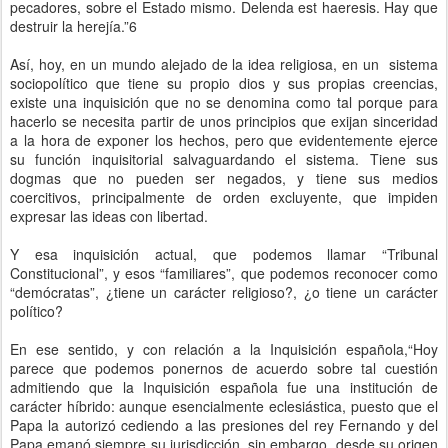
pecadores, sobre el Estado mismo. Delenda est haeresis. Hay que
destruir la herejía.”6
Así, hoy, en un mundo alejado de la idea religiosa, en un sistema
sociopolítico que tiene su propio dios y sus propias creencias,
existe una inquisición que no se denomina como tal porque para
hacerlo se necesita partir de unos principios que exijan sinceridad
a la hora de exponer los hechos, pero que evidentemente ejerce
su función inquisitorial salvaguardando el sistema. Tiene sus
dogmas que no pueden ser negados, y tiene sus medios
coercitivos, principalmente de orden excluyente, que impiden
expresar las ideas con libertad.
Y esa inquisición actual, que podemos llamar “Tribunal
Constitucional”, y esos “familiares”, que podemos reconocer como
“demócratas”, ¿tiene un carácter religioso?, ¿o tiene un carácter
político?
En ese sentido, y con relación a la Inquisición española,“Hoy
parece que podemos ponernos de acuerdo sobre tal cuestión
admitiendo que la Inquisición española fue una institución de
carácter híbrido: aunque esencialmente eclesiástica, puesto que el
Papa la autorizó cediendo a las presiones del rey Fernando y del
Papa emanó siempre su jurisdicción, sin embargo, desde su origen