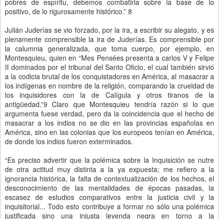
pobres de espíritu, debemos combatirla sobre la base de lo
positivo, de lo rigurosamente histórico.” 8
Julián Juderías se vio forzado, por la ira, a escribir su alegato, y es
plenamente comprensible la ira de Juderías. Es comprensible por
la calumnia generalizada, que toma cuerpo, por ejemplo, en
Montesquieu, quien en “Mes Pensées presenta a carlos V y Felipe
II dominados por el tribunal del Santo Oficio, el cual también sirvió
a la codicia brutal de los conquistadores en América, al masacrar a
los indígenas en nombre de la religión, comparando la crueldad de
los inquisidores con la de Calígula y otros tiranos de la
antigüedad.”9 Claro que Montesquieu tendría razón si lo que
argumenta fuese verdad, pero da la coincidencia que el hecho de
masacrar a los indios no se dio en las provincias españolas en
América, sino en las colonias que los europeos tenían en América,
de donde los indios fueron exterminados.
“Es preciso advertir que la polémica sobre la Inquisición se nutre
de otra actitud muy distinta a la ya expuesta; me refiero a la
ignorancia histórica, la falta de contextualización de los hechos, el
desconocimiento de las mentalidades de épocas pasadas, la
escasez de estudios comparativos entre la justicia civil y la
inquisitorial... Todo esto contribuye a formar no sólo una polémica
justificada sino una injusta leyenda negra en torno a la