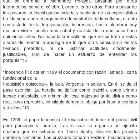
que se enfrentó a Menéndez Pelayo), pasando por otros
intermedios, como el célebre Llorente, entre otros. Pero a pesar de
los pesares, la investigación callada y paciente de los especialistas
ha ido separando el argumento demostrable de la soflama, el dato
contrastado de la tergiversación interesada, hasta alumbrar hoy
día una visión mucho más cabal y realista de lo que pasó hace
quinientos años. No hace falta insistir en que no se trata a estas
alturas de montar la apología de lo que otros censuraron en los
tiempos pretéritos, ni de justificar actitudes difícilmente
justificables, sino de hacer un esfuerzo de entender los
porqués.”15
“Inocencio III dicta en 1199 el documento con razón llamado «carta
fundacional de la
Inquisición episcopal», la bula Vergentis in senium. En él se da el
paso esencial. La herejía se tipifica como traición, como crimen
laesae majestatis, un crimen de lesa majestad tanto divina como
real, cuya represión, consiguientemente, obliga por igual a clérigos
y a laicos.”16
En 1209, el papa Inocencio III recalcaba el deber del poder civil
para perseguir la herejía, tras lo cual se organizó un ejército
cruzado que no actuaría en Tierra Santa, sino en los propios
dominios cristianos. Los cruzados tomaron Beziers, masacrando a