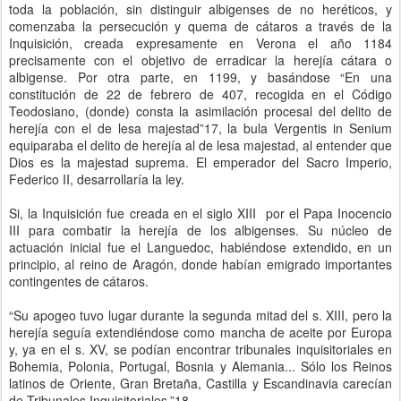
toda la población, sin distinguir albigenses de no heréticos, y
comenzaba la persecución y quema de cátaros a través de la
Inquisición, creada expresamente en Verona el año 1184
precisamente con el objetivo de erradicar la herejía cátara o
albigense. Por otra parte, en 1199, y basándose “En una
constitución de 22 de febrero de 407, recogida en el Código
Teodosiano, (donde) consta la asimilación procesal del delito de
herejía con el de lesa majestad”17, la bula Vergentis in Senium
equiparaba el delito de herejía al de lesa majestad, al entender que
Dios es la majestad suprema. El emperador del Sacro Imperio,
Federico II, desarrollaría la ley.
Si, la Inquisición fue creada en el siglo XIII por el Papa Inocencio
III para combatir la herejía de los albigenses. Su núcleo de
actuación inicial fue el Languedoc, habiéndose extendido, en un
principio, al reino de Aragón, donde habían emigrado importantes
contingentes de cátaros.
“Su apogeo tuvo lugar durante la segunda mitad del s. XIII, pero la
herejía seguía extendiéndose como mancha de aceite por Europa
y, ya en el s. XV, se podían encontrar tribunales inquisitoriales en
Bohemia, Polonia, Portugal, Bosnia y Alemania... Sólo los Reinos
latinos de Oriente, Gran Bretaña, Castilla y Escandinavia carecían
de Tribunales Inquisitoriales.”18