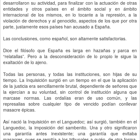
desarrollaron su actividad, para finalizar con la actuación de otras
entidades y otros países en el ámbito social y en ámbito
internacional de los mismos, en lo tocante a la represión, a la
violación de derechos y al genocidio, aspectos de los que por otra
parte, justamente esos países han acusado a España.
Las conclusiones, como español, son altamente satisfactorias.
Dice el filósofo que España es larga en hazañas y parca en
“relatallas”. Pero a la desconsideración de lo propio le sigue la
exaltación de lo ajeno.
Todas las personas, y todas las instituciones, son hijas de su
tiempo. La Inquisición surgió en un tiempo en el que la aplicación
de la justicia era sencillamente brutal, dependiente de señores que
la ejercían a su voluntad, sin control de institución alguna que
marcase normas. Las ordalías eran de uso común, y las
represalias sobre cualquier tipo de vencido podían conllevar
masacre épicas.
Así nació la Inquisición en el Languedoc; así surgió, también en el
Languedoc, la imposición del sambenito. Una y otro significaron
una garantía antes inexistente; una garantía que evitaba
masacres, pues se remitía a los tribunales a quién, de otra forma,