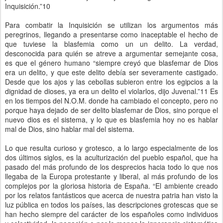
Inquisición.”10
Para combatir la Inquisición se utilizan los argumentos más
peregrinos, llegando a presentarse como inaceptable el hecho de
que tuviese la blasfemia como un un delito. La verdad,
desconocida para quién se atreve a argumentar semejante cosa,
es que el género humano “siempre creyó que blasfemar de Dios
era un delito, y que este delito debía ser severamente castigado.
Desde que los ajos y las cebollas subieron entre los egipcios a la
dignidad de dioses, ya era un delito el violarlos, dijo Juvenal.”11 Es
en los tiempos del N.O.M. donde ha cambiado el concepto, pero no
porque haya dejado de ser delito blasfemar de Dios, sino porque el
nuevo dios es el sistema, y lo que es blasfemia hoy no es hablar
mal de Dios, sino hablar mal del sistema.
Lo que resulta curioso y grotesco, a lo largo especialmente de los
dos últimos siglos, es la aculturización del pueblo español, que ha
pasado del más profundo de los desprecios hacia todo lo que nos
llegaba de la Europa protestante y liberal, al más profundo de los
complejos por la gloriosa historia de España. “El ambiente creado
por los relatos fantásticos que acerca de nuestra patria han visto la
luz pública en todos los países, las descripciones grotescas que se
han hecho siempre del carácter de los españoles como individuos