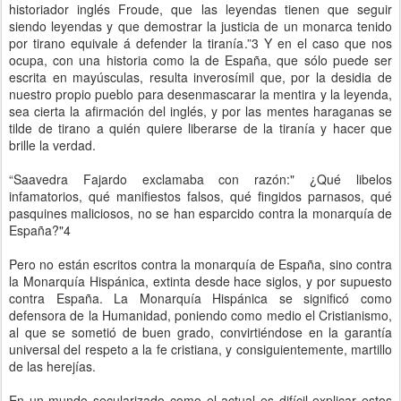
historiador inglés Froude, que las leyendas tienen que seguir
siendo leyendas y que demostrar la justicia de un monarca tenido
por tirano equivale á defender la tiranía.”3 Y en el caso que nos
ocupa, con una historia como la de España, que sólo puede ser
escrita en mayúsculas, resulta inverosímil que, por la desidia de
nuestro propio pueblo para desenmascarar la mentira y la leyenda,
sea cierta la afirmación del inglés, y por las mentes haraganas se
tilde de tirano a quién quiere liberarse de la tiranía y hacer que
brille la verdad.
“Saavedra Fajardo exclamaba con razón:" ¿Qué libelos
infamatorios, qué manifiestos falsos, qué fingidos parnasos, qué
pasquines maliciosos, no se han esparcido contra la monarquía de
España?"4
Pero no están escritos contra la monarquía de España, sino contra
la Monarquía Hispánica, extinta desde hace siglos, y por supuesto
contra España. La Monarquía Hispánica se significó como
defensora de la Humanidad, poniendo como medio el Cristianismo,
al que se sometió de buen grado, convirtiéndose en la garantía
universal del respeto a la fe cristiana, y consiguientemente, martillo
de las herejías.
En un mundo secularizado como el actual es difícil explicar estos