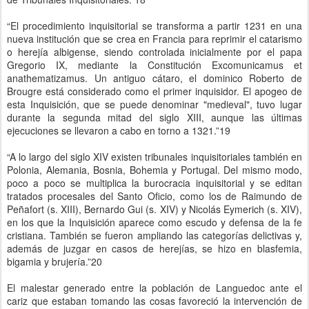
“El procedimiento inquisitorial se transforma a partir 1231 en una
nueva institución que se crea en Francia para reprimir el catarismo
o herejía albigense, siendo controlada inicialmente por el papa
Gregorio IX, mediante la Constitución Excomunicamus et
anathematizamus. Un antiguo cátaro, el dominico Roberto de
Brougre está considerado como el primer inquisidor. El apogeo de
esta Inquisición, que se puede denominar "medieval", tuvo lugar
durante la segunda mitad del siglo XIII, aunque las últimas
ejecuciones se llevaron a cabo en torno a 1321.”19
“A lo largo del siglo XIV existen tribunales inquisitoriales también en
Polonia, Alemania, Bosnia, Bohemia y Portugal. Del mismo modo,
poco a poco se multiplica la burocracia inquisitorial y se editan
tratados procesales del Santo Oficio, como los de Raimundo de
Peñafort (s. XIII), Bernardo Gui (s. XIV) y Nicolás Eymerich (s. XIV),
en los que la Inquisición aparece como escudo y defensa de la fe
cristiana. También se fueron ampliando las categorías delictivas y,
además de juzgar en casos de herejías, se hizo en blasfemia,
bigamia y brujería.”20
El malestar generado entre la población de Languedoc ante el
cariz que estaban tomando las cosas favoreció la intervención de