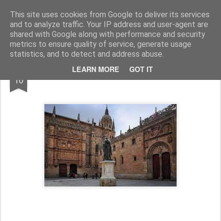
Cesáreo Jarabo
Investigacion historica, leyenda negra
This site uses cookies from Google to deliver its services
and to analyze traffic. Your IP address and user-agent are
shared with Google along with performance and security
metrics to ensure quality of service, generate usage
statistics, and to detect and address abuse.
JUN
LEARN MORE
GOT IT
La Escuela de Salamanca
10