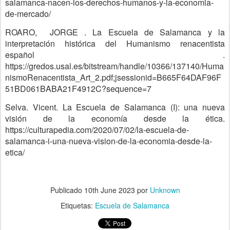
salamanca-nacen-los-derechos-humanos-y-la-economia-
de-mercado/
ROARO, JORGE . La Escuela de Salamanca y la
interpretación histórica del Humanismo renacentista
español .
https://gredos.usal.es/bitstream/handle/10366/137140/Huma
nismoRenacentista_Art_2.pdf;jsessionid=B665F64DAF96F
51BD061BABA21F4912C?sequence=7
Selva. Vicent. La Escuela de Salamanca (I): una nueva
visión de la economía desde la ética.
https://culturapedia.com/2020/07/02/la-escuela-de-
salamanca-i-una-nueva-vision-de-la-economia-desde-la-
etica/
Publicado
10th June 2023
por
Unknown
Etiquetas:
Escuela de Salamanca