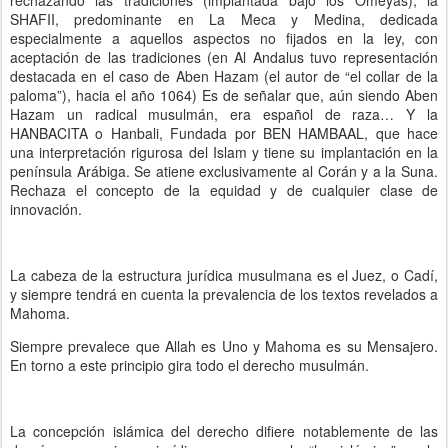
rechazando las tradiciones (implantada bajo los Omeyas); la
SHAFII, predominante en La Meca y Medina, dedicada
especialmente a aquellos aspectos no fijados en la ley, con
aceptación de las tradiciones (en Al Andalus tuvo representación
destacada en el caso de Aben Hazam (el autor de “el collar de la
paloma”), hacia el año 1064) Es de señalar que, aún siendo Aben
Hazam un radical musulmán, era español de raza… Y la
HANBACITA o Hanbali, Fundada por BEN HAMBAAL, que hace
una interpretación rigurosa del Islam y tiene su implantación en la
península Arábiga. Se atiene exclusivamente al Corán y a la Suna.
Rechaza el concepto de la equidad y de cualquier clase de
innovación.
La cabeza de la estructura jurídica musulmana es el Juez, o Cadí,
y siempre tendrá en cuenta la prevalencia de los textos revelados a
Mahoma.
Siempre prevalece que Allah es Uno y Mahoma es su Mensajero.
En torno a este principio gira todo el derecho musulmán.
La concepción islámica del derecho difiere notablemente de las