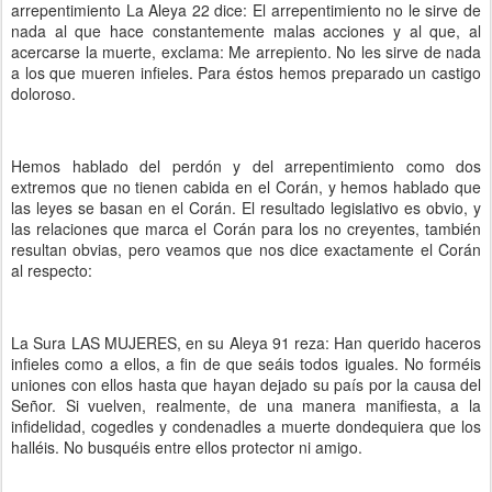
arrepentimiento La Aleya 22 dice: El arrepentimiento no le sirve de
nada al que hace constantemente malas acciones y al que, al
acercarse la muerte, exclama: Me arrepiento. No les sirve de nada
a los que mueren infieles. Para éstos hemos preparado un castigo
doloroso.
Hemos hablado del perdón y del arrepentimiento como dos
extremos que no tienen cabida en el Corán, y hemos hablado que
las leyes se basan en el Corán. El resultado legislativo es obvio, y
las relaciones que marca el Corán para los no creyentes, también
resultan obvias, pero veamos que nos dice exactamente el Corán
al respecto:
La Sura LAS MUJERES, en su Aleya 91 reza: Han querido haceros
infieles como a ellos, a fin de que seáis todos iguales. No forméis
uniones con ellos hasta que hayan dejado su país por la causa del
Señor. Si vuelven, realmente, de una manera manifiesta, a la
infidelidad, cogedles y condenadles a muerte dondequiera que los
halléis. No busquéis entre ellos protector ni amigo.