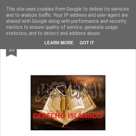
Cesáreo Jarabo
Investigacion historica, leyenda negra
This site uses cookies from Google to deliver its services
and to analyze traffic. Your IP address and user-agent are
shared with Google along with performance and security
metrics to ensure quality of service, generate usage
statistics, and to detect and address abuse.
FEB
LEARN MORE
GOT IT
EL DERECHO EN EL ISLAM
25