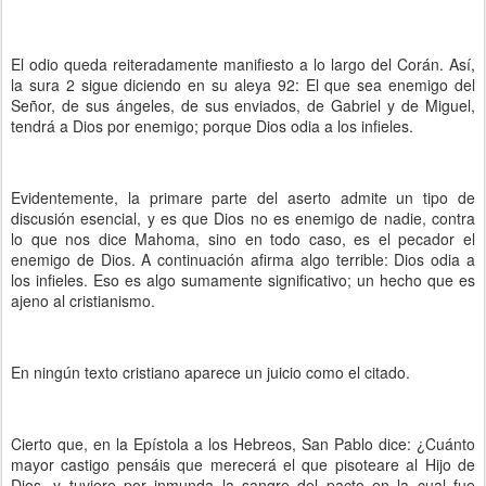
El odio queda reiteradamente manifiesto a lo largo del Corán. Así,
la sura 2 sigue diciendo en su aleya 92: El que sea enemigo del
Señor, de sus ángeles, de sus enviados, de Gabriel y de Miguel,
tendrá a Dios por enemigo; porque Dios odia a los infieles.
Evidentemente, la primare parte del aserto admite un tipo de
discusión esencial, y es que Dios no es enemigo de nadie, contra
lo que nos dice Mahoma, sino en todo caso, es el pecador el
enemigo de Dios. A continuación afirma algo terrible: Dios odia a
los infieles. Eso es algo sumamente significativo; un hecho que es
ajeno al cristianismo.
En ningún texto cristiano aparece un juicio como el citado.
Cierto que, en la Epístola a los Hebreos, San Pablo dice: ¿Cuánto
mayor castigo pensáis que merecerá el que pisoteare al Hijo de
Dios, y tuviere por inmunda la sangre del pacto en la cual fue