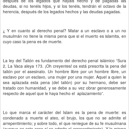
después de los legados que hayáis hecho y de pagadas las
deudas, si no tenéis hijos, y si los tenéis, tendrán el octavo de la
herencia, después de los legados hechos y las deudas pagadas.
¿ Y en cuanto al derecho penal? Matar a un esclavo o a un no
musulmán no tiene la misma pena que si el muerto es islamita, en
cuyo caso la pena es de muerte.
La ley del Talión es fundamento del derecho penal islámico “Sura
2, La Vaca aleya 173. ¡Oh creyentes! os está prescrita la pena del
talión por el asesinato. Un hombre libre por un hombre libre, un
esclavo por un esclavo, una mujer por una mujer. Aquel a quien le
sea aplazada esta pena (del talión) por su hermano, debe ser
tratado con humanidad, y se debe a su vez obrar generosamente
respecto de aquel que le haya hecho el aplazamiento”.
Lo que marca el carácter del Islam es la pena de muerte: es
condenado a muerte el ateo, el brujo, los que no se admite el
arrepentimiento; y sobre todo, el que reniegue de su fe musulmana
(aunque en este caso sí se admite el arrepentimiento). Y lo mismo