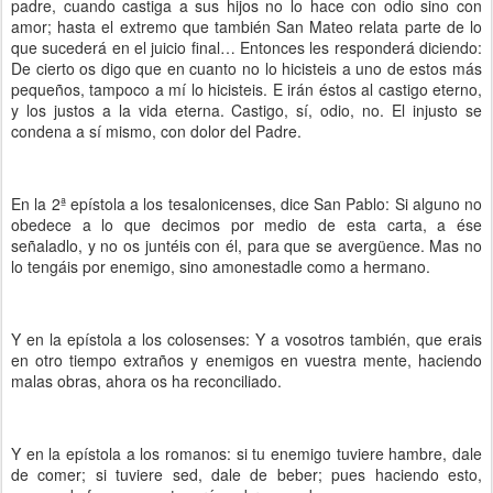
padre, cuando castiga a sus hijos no lo hace con odio sino con
amor; hasta el extremo que también San Mateo relata parte de lo
que sucederá en el juicio final… Entonces les responderá diciendo:
De cierto os digo que en cuanto no lo hicisteis a uno de estos más
pequeños, tampoco a mí lo hicisteis. E irán éstos al castigo eterno,
y los justos a la vida eterna. Castigo, sí, odio, no. El injusto se
condena a sí mismo, con dolor del Padre.
En la 2ª epístola a los tesalonicenses, dice San Pablo: Si alguno no
obedece a lo que decimos por medio de esta carta, a ése
señaladlo, y no os juntéis con él, para que se avergüence. Mas no
lo tengáis por enemigo, sino amonestadle como a hermano.
Y en la epístola a los colosenses: Y a vosotros también, que erais
en otro tiempo extraños y enemigos en vuestra mente, haciendo
malas obras, ahora os ha reconciliado.
Y en la epístola a los romanos: si tu enemigo tuviere hambre, dale
de comer; si tuviere sed, dale de beber; pues haciendo esto,