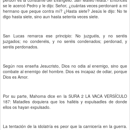
perdón es la constante del Evangelio. San Mateo relata.- Entonces
se le acercó Pedro y le dijo: Señor, ¿cuántas veces perdonaré a mi
hermano que peque contra mí? ¿Hasta siete? Jesús le dijo: No te
digo hasta siete, sino aun hasta setenta veces siete.
San Lucas remarca ese principio: No juzguéis, y no seréis
juzgados; no condenéis, y no seréis condenados; perdonad, y
seréis perdonados.
Según nos enseña Jesucristo, Dios no odia al enemigo, sino que
combate al enemigo del hombre. Dios es incapaz de odiar, porque
Dios es Amor.
Por su parte, Mahoma dice en la SURA 2 LA VACA VERSÍCULO
187: Matadles doquiera que los halléis y expulsadles de donde
ellos os hayan expulsado.
La tentación de la idolatría es peor que la carnicería en la guerra.