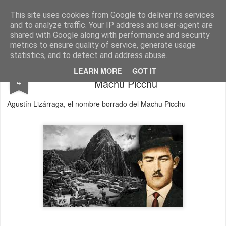
Cesáreo Jarabo
Investigacion historica, leyenda negra
This site uses cookies from Google to deliver its services
and to analyze traffic. Your IP address and user-agent are
shared with Google along with performance and security
metrics to ensure quality of service, generate usage
statistics, and to detect and address abuse.
Agustín Lizárraga, el nombre borrado del
SEP
LEARN MORE
GOT IT
4
Machu Picchu
Agustín Lizárraga, el nombre borrado del Machu Picchu