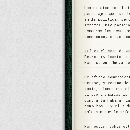
Los relatos de Hist
personajes que han t
en la política, per
ámbitos; hay persona
concurso las cosas n
conocemos… o que de
Tal es el caso de J
Petrel (Alicante) e
Morristown, Nueva J
De oficio comercian
Caribe, y vecino de
espía, siendo que e
el que anunciaba la 
contra la Habana. L
como hoy, y el 7 de
isla sin que la info
Por estas fechas es