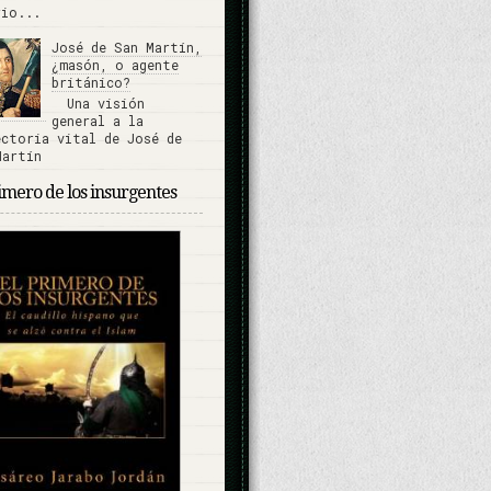
rio...
José de San Martín,
¿masón, o agente
británico?
Una visión
general a la
ectoria vital de José de
Martín
imero de los insurgentes