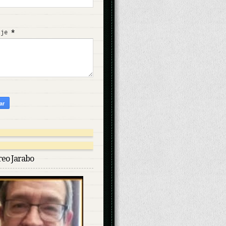
aje
*
reo Jarabo