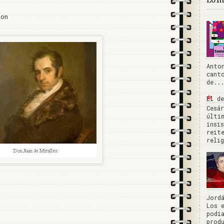
lon
Anto
cant
de...
El d
Cesá
últi
insi
reit
reli
Jord
Los 
podí
prod