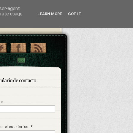
user-agent
erate usage
LEARN MORE
GOT IT
ulario de contacto
re
eo electrónico
*