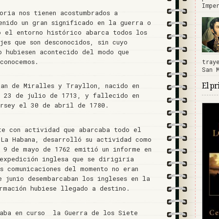
Impe
oria nos tienen acostumbrados a
enido un gran significado en la guerra o
o el entorno histórico abarca todos los
jes que son desconocidos, sin cuyo
o hubiesen acontecido del modo que
sconocemos.
tray
San 
El pr
uan de Miralles y Trayllon, nacido en
l 23 de julio de 1713, y fallecido en
ersey el 30 de abril de 1780.
te con actividad que abarcaba todo el
 La Habana, desarrolló su actividad como
l 9 de mayo de 1762 emitió un informe en
expedición inglesa que se dirigiría
as comunicaciones del momento no eran
 junio desembarcaban los ingleses en la
rmación hubiese llegado a destino.
taba en curso la Guerra de los Siete