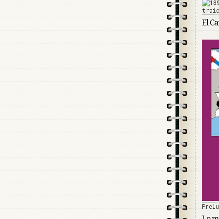
El C
Prel
Lo má