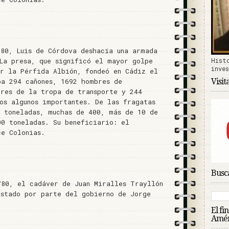
780, Luis de Córdova deshacía una armada
Hist
.La presa, que significó el mayor golpe
inve
or la Pérfida Albión, fondeó en Cádiz el
Visit
ba 294 cañones, 1692 hombres de
bres de la tropa de transporte y 244
os algunos importantes. De las fragatas
0 toneladas, muchas de 400, más de 10 de
00 toneladas. Su beneficiario: el
ce Colonias.
Busca
780, el cadáver de Juan Miralles Trayllón
estado por parte del gobierno de Jorge
El fi
Amér