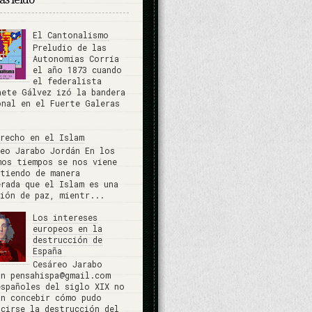
El Cantonalismo
Preludio de las
Autonomias Corría
el año 1873 cuando
el federalista
nete Gálvez izó la bandera
onal en el Fuerte Galeras
erecho en el Islam
reo Jarabo Jordán En los
mos tiempos se nos viene
stiendo de manera
erada que el Islam es una
gión de paz, mientr...
Los intereses
europeos en la
destrucción de
España
Cesáreo Jarabo
án pensahispa@gmail.com
españoles del siglo XIX no
an concebir cómo pudo
ucirse la destrucción del