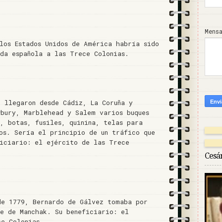
Mens
los Estados Unidos de América habría sido
uda española a las Trece Colonias.
7 llegaron desde Cádiz, La Coruña y
wbury, Marblehead y Salem varios buques
, botas, fusiles, quinina, telas para
os. Sería el principio de un tráfico que
ficiario: el ejército de las Trece
Cesá
de 1779, Bernardo de Gálvez tomaba por
te de Manchak. Su beneficiario: el
ce Colonias.