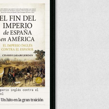
mperio inglés contra el
ñol
 Un hito en la gran traición