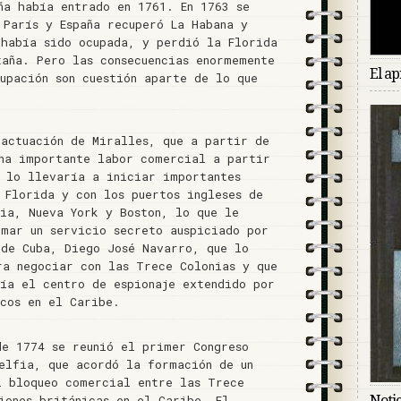
ña había entrado en 1761. En 1763 se
 París y España recuperó La Habana y
 había sido ocupada, y perdió la Florida
taña. Pero las consecuencias enormemente
El ap
upación son cuestión aparte de lo que
 actuación de Miralles, que a partir de
una importante labor comercial a partir
e lo llevaría a iniciar importantes
 Florida y con los puertos ingleses de
fia, Nueva York y Boston, lo que le
rmar un servicio secreto auspiciado por
de Cuba, Diego José Navarro, que lo
ra negociar con las Trece Colonias y que
ría el centro de espionaje extendido por
icos en el Caribe.
de 1774 se reunió el primer Congreso
delfia, que acordó la formación de un
l bloqueo comercial entre las Trece
iones británicas en el Caribe. El
Notic