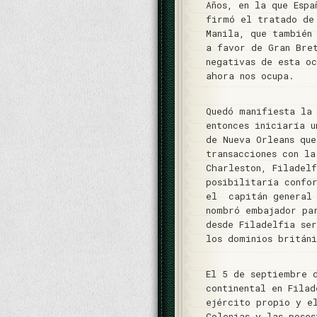
Años, en la que Espa
firmó el tratado de
Manila, que también
a favor de Gran Bre
negativas de esta oc
ahora nos ocupa.
Quedó manifiesta la
entonces iniciaría 
de Nueva Orleans qu
transacciones con la
Charleston, Filadel
posibilitaría confo
el capitán general 
nombró embajador pa
desde Filadelfia se
los dominios britán
El 5 de septiembre 
continental en Fila
ejército propio y e
Colonias y las poses