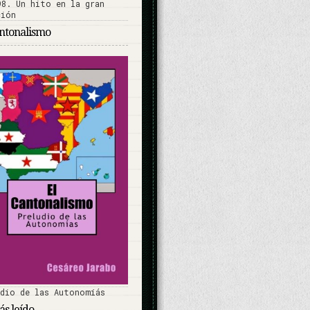
antonalismo
udio de las Autonomíás
s leído