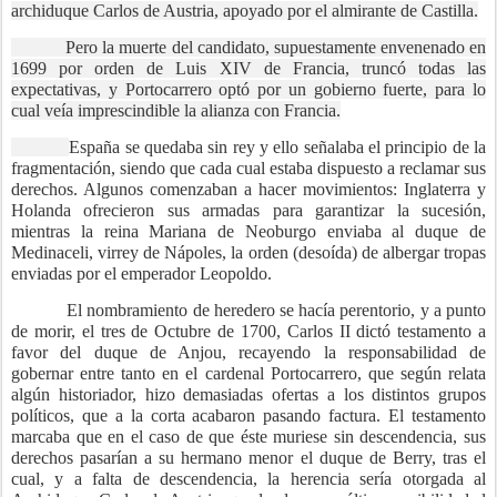
archiduque Carlos de Austria, apoyado por el almirante de Castilla.
Pero la muerte del candidato, supuestamente envenenado en
1699 por orden de Luis XIV de Francia, truncó todas las
expectativas, y Portocarrero optó por un gobierno fuerte, para lo
cual veía imprescindible la alianza con Francia.
España se quedaba sin rey y ello señalaba el principio de la
fragmentación, siendo que cada cual estaba dispuesto a reclamar sus
derechos. Algunos comenzaban a hacer movimientos: Inglaterra y
Holanda ofrecieron sus armadas para garantizar la sucesión,
mientras la reina Mariana de Neoburgo
enviaba al duque de
Medinaceli, virrey de Nápoles, la orden (desoída) de albergar tropas
enviadas por el emperador Leopoldo.
El nombramiento de heredero se hacía perentorio, y a punto
de morir, el tres de Octubre de 1700, Carlos II dictó testamento a
favor del duque de Anjou, recayendo la responsabilidad de
gobernar entre tanto en el cardenal Portocarrero, que según relata
algún historiador, hizo demasiadas ofertas a los distintos grupos
políticos, que a la corta acabaron pasando factura. El testamento
marcaba que en el caso de que éste muriese sin descendencia, sus
derechos pasarían a su hermano menor el duque de Berry, tras el
cual, y a falta de descendencia, la herencia sería otorgada al