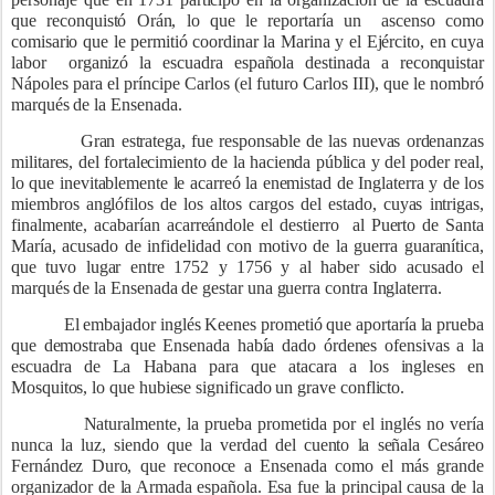
que reconquistó Orán, lo que le reportaría un
ascenso como
comisario que le permitió coordinar la Marina y el Ejército, en cuya
labor
organizó la escuadra española destinada a reconquistar
Nápoles para el príncipe Carlos (el futuro Carlos III), que le nombró
marqués de la Ensenada.
Gran estratega, fue responsable de las nuevas ordenanzas
militares, del fortalecimiento de la hacienda pública y del poder real,
lo que inevitablemente le acarreó la enemistad de Inglaterra y de los
miembros anglófilos de los altos cargos del estado, cuyas intrigas,
finalmente, acabarían acarreándole el destierro
al Puerto de Santa
María, acusado de infidelidad con motivo de la guerra guaranítica,
que tuvo lugar entre 1752 y 1756 y al haber sido acusado el
marqués de la Ensenada de gestar una guerra contra Inglaterra.
El embajador inglés Keenes prometió que aportaría la prueba
que demostraba que Ensenada había dado órdenes ofensivas a la
escuadra de La Habana para que atacara a los ingleses en
Mosquitos, lo que hubiese significado un grave conflicto.
Naturalmente, la prueba prometida por el inglés no vería
nunca la luz, siendo que la verdad del cuento la señala Cesáreo
Fernández Duro, que reconoce a Ensenada como el más grande
organizador de la Armada española. Esa fue la principal causa de la