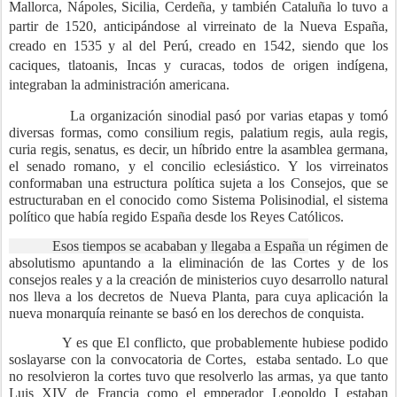
Mallorca, Nápoles, Sicilia, Cerdeña, y también Cataluña lo tuvo a
partir de 1520, anticipándose al virreinato de la Nueva España,
creado en 1535 y al del Perú, creado en 1542, siendo que los
caciques, tlatoanis, Incas y curacas, todos de origen indígena,
integraban la administración americana.
La organización sinodial pasó por varias etapas y tomó
diversas formas, como consilium regis, palatium regis, aula regis,
curia regis, senatus, es decir, un híbrido entre la asamblea germana,
el senado romano, y el concilio eclesiástico. Y los virreinatos
conformaban una estructura política sujeta a los Consejos, que se
estructuraban en el conocido como Sistema Polisinodial, el sistema
político que había regido España desde los Reyes Católicos.
Esos tiempos se acababan y llegaba a España
un régimen de
absolutismo
apuntando
a
la eliminación de
las Cortes y de
los
consejos reales y
a
la creación de ministerios
cuyo desarrollo natural
nos lleva a los decretos de Nueva Planta
, para cuya aplicación la
nueva monarquía reinante se basó en los derechos de conquista.
Y es que El conflicto, que probablemente hubiese podido
soslayarse con la convocatoria de Cortes,
estaba sentado. Lo que
no resolvieron la cortes tuvo que resolverlo las armas, ya que tanto
Luis XIV de Francia como el emperador Leopoldo I estaban