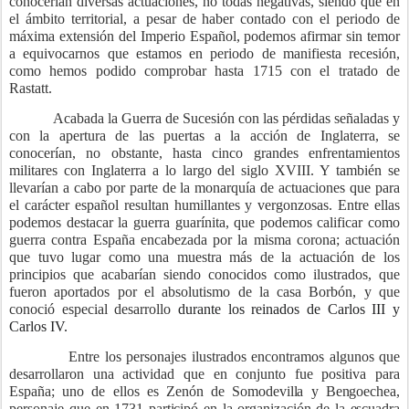
conocerían diversas actuaciones, no todas negativas, siendo que en
el ámbito territorial, a pesar de haber contado con el periodo de
máxima extensión del Imperio Español, podemos afirmar sin temor
a equivocarnos que estamos en periodo de manifiesta recesión,
como hemos podido comprobar hasta 1715 con el tratado de
Rastatt.
Acabada la Guerra de Sucesión con las pérdidas señaladas y
con la apertura de las puertas a la acción de Inglaterra, se
conocerían, no obstante, hasta cinco grandes enfrentamientos
militares con Inglaterra a lo largo del siglo XVIII. Y también se
llevarían a cabo por parte de la monarquía de actuaciones que para
el carácter español resultan humillantes y vergonzosas. Entre ellas
podemos destacar la guerra guarínita, que podemos calificar como
guerra contra España encabezada por la misma corona; actuación
que tuvo lugar como una muestra más de la actuación de los
principios que acabarían siendo conocidos como ilustrados, que
fueron aportados por el absolutismo de la casa Borbón, y que
conoció especial desarrollo
durante los reinados de Carlos III y
Carlos IV.
Entre los personajes ilustrados encontramos algunos que
desarrollaron una actividad que en conjunto fue positiva para
España; uno de ellos es
Zenón de Somodevilla y Bengoechea
,
personaje que
en 1731 participó en la organización de la escuadra