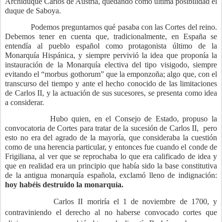
Archiduque Carlos de Austria, quedando como última posibilidad el
duque de Saboya.
Podemos preguntarnos qué pasaba con las Cortes del reino.
Debemos tener en cuenta que, tradicionalmente, en España se
entendía al pueblo español como protagonista último de la
Monarquía Hispánica, y siempre pervivió la idea que proponía la
instauración de la Monarquía electiva del tipo visigodo, siempre
evitando el “morbus gothorum” que la emponzoña; algo que, con el
transcurso del tiempo y ante el hecho conocido de las limitaciones
de Carlos II, y la actuación de sus sucesores, se presenta como idea
a considerar.
Hubo quien, en el Consejo de Estado, propuso la
convocatoria de Cortes para tratar de la sucesión de Carlos II,
pero
esto no era del agrado de la mayoría, que consideraba la cuestión
como de una herencia particular, y entonces fue cuando el conde de
Frigiliana, al ver que se reprochaba lo que era calificado de idea y
que en realidad era un principio que había sido la base constitutiva
de la antigua monarquía española, exclamó lleno de indignación:
hoy habéis destruido la monarquía.
Carlos II moriría el 1 de noviembre de 1700
, y
contraviniendo el derecho al no haberse convocado cortes que