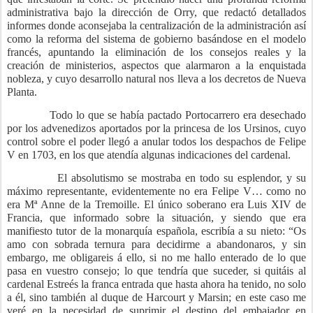
administrativa bajo la dirección de Orry, que redactó detallados
informes donde aconsejaba la centralización de la administración así
como la reforma del sistema de gobierno basándose en el modelo
francés, apuntando la eliminación de los consejos reales y la
creación de ministerios, aspectos que alarmaron a la enquistada
nobleza, y cuyo desarrollo natural nos lleva a los decretos de Nueva
Planta.
Todo lo que se había pactado Portocarrero era desechado
por los advenedizos aportados por la princesa de los Ursinos, cuyo
control sobre el poder llegó a anular todos los despachos de Felipe
V en 1703, en los que atendía algunas indicaciones del cardenal.
El absolutismo se mostraba en todo su esplendor, y su
máximo representante, evidentemente no era Felipe V… como no
era Mª Anne de la Tremoille. El único soberano era Luis XIV de
Francia, que informado sobre la situación, y siendo que era
manifiesto tutor de la monarquía española, escribía a su nieto: “
Os
amo con sobrada ternura para decidirme a abandonaros, y sin
embargo, me obligareis á ello, si no me hallo enterado de lo que
pasa en vuestro consejo; lo que tendría que suceder, si quitáis al
cardenal Estreés la franca entrada que hasta ahora ha tenido, no solo
a él, sino también al duque de Harcourt y Marsin; en este caso me
veré en la necesidad de suprimir el destino del embajador en