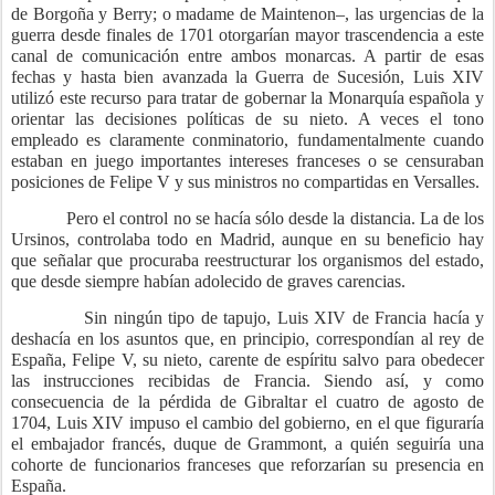
de Borgoña y Berry; o madame de Maintenon–, las urgencias de la
guerra desde finales de 1701 otorgarían mayor trascendencia a este
canal de comunicación entre ambos monarcas. A partir de esas
fechas y hasta bien avanzada la Guerra de Sucesión, Luis XIV
utilizó este recurso para tratar de gobernar la Monarquía española y
orientar las decisiones políticas de su nieto. A veces el tono
empleado es claramente conminatorio, fundamentalmente cuando
estaban en juego importantes intereses franceses o se censuraban
posiciones de Felipe V y sus ministros no compartidas en Versalles.
Pero el control no se hacía sólo desde la distancia. La de los
Ursinos, controlaba todo en Madrid, aunque en su beneficio hay
que señalar que procuraba reestructurar los organismos del estado,
que desde siempre habían adolecido de graves carencias.
Sin ningún tipo de tapujo, Luis XIV de Francia hacía y
deshacía en los asuntos que, en principio, correspondían al rey de
España, Felipe V, su nieto, carente de espíritu salvo para obedecer
las instrucciones recibidas de Francia. Siendo así, y como
consecuencia de la pérdida de Gibraltar el cuatro de agosto de
1704, Luis XIV impuso el cambio del gobierno, en el que figuraría
el embajador francés, duque de Grammont, a quién seguiría una
cohorte de funcionarios franceses que reforzarían su presencia en
España.