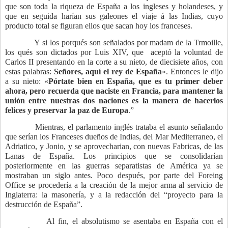
que son toda la riqueza de España a los ingleses y holandeses, y
que en seguida harían sus galeones el viaje á las Indias, cuyo
producto total se figuran ellos que sacan hoy los franceses.
Y si los porqués son señalados por madam de la Trmoille,
los qués son dictados por Luis XIV, que
aceptó la voluntad de
Carlos II presentando en la corte a su nieto, de diecisiete años, con
estas palabras:
Señores, aquí el rey de España
». Entonces le dijo
a su nieto: «
Pórtate bien en España, que es tu primer deber
ahora, pero recuerda que naciste en Francia, para mantener la
unión entre nuestras dos naciones es la manera de hacerlos
felices y preservar la paz de Europa
.”
Mientras, el parlamento inglés trataba el asunto señalando
que
serían los Franceses dueños de Indias, del Mar Mediterraneo, el
Adriatico, y Jonio, y se aprovecharian, con nuevas Fabricas, de las
Lanas de España. Los principios que se consolidarían
posteriormente en las guerras separatistas de América ya se
mostraban un siglo antes. Poco después, por parte del Foreing
Office se procedería a la creación de la mejor arma al servicio de
Inglaterra: la masonería, y a la redacción del “proyecto para la
destrucción de España”.
Al fin, el absolutismo se asentaba en España con el