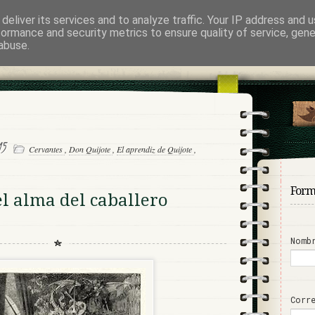
deliver its services and to analyze traffic. Your IP address and 
abo
formance and security metrics to ensure quality of service, gen
abuse.
EYENDA NEGRA
015
Cervantes
,
Don Quijote
,
El aprendiz de Quijote
,
Form
el alma del caballero
Nomb
Corr