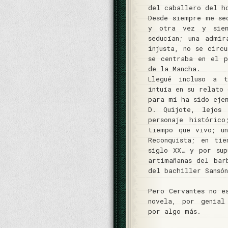
del caballero del h
Desde siempre me se
y otra vez y siem
seducían; una admi
injusta, no se circ
se centraba en el p
de la Mancha.
Llegué incluso a 
intuía en su relato
para mí ha sido eje
D. Quijote, lejos
personaje históric
tiempo que vivo; u
Reconquista; en ti
siglo XX… y por su
artimañanas del bar
del bachiller Sansó
Pero Cervantes no e
novela, por genial
por algo más.