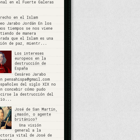
onal en el Fuerte Galeras
erecho en el Islam
reo Jarabo Jordán En los
mos tiempos se nos viene
stiendo de manera
erada que el Islam es una
gión de paz, mientr...
Los intereses
europeos en la
destrucción de
España
Cesáreo Jarabo
án pensahispa@gmail.com
españoles del siglo XIX no
an concebir cómo pudo
ucirse la destrucción del
rio...
José de San Martín,
¿masón, o agente
británico?
Una visión
general a la
ectoria vital de José de
Martín