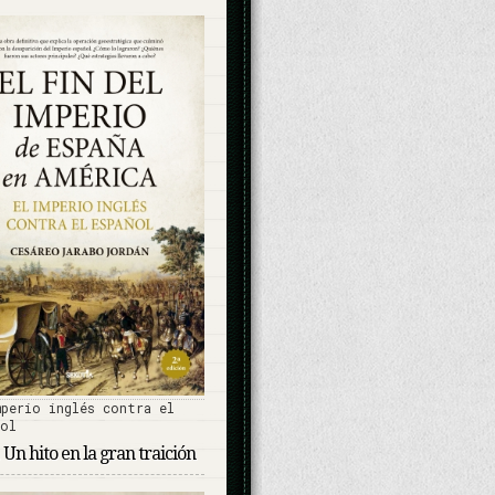
mperio inglés contra el
ñol
 Un hito en la gran traición