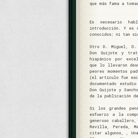
que más fama a toma
Es necesario ha
introducción. Y es 
conocidos; ni tan si
Otro D. Miguel, D.
Don Quijote y trat
hispánico por exce
que lo llevaron des
peores momentos pa
(el artículo fue es
documentado estudi
Don Quijote y Sanch
de la publicación d
Si los grandes pen
esfuerzo a la comp
generoso caballero,
Revilla, Pereda, M
citar algunos, , Un