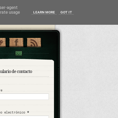
user-agent
erate usage
LEARN MORE
GOT IT
ulario de contacto
re
eo electrónico
*