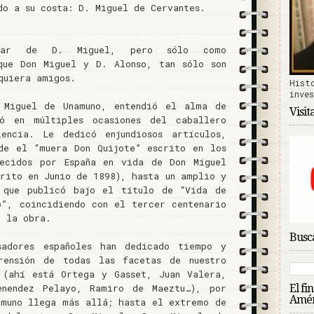
do a su costa: D. Miguel de Cervantes.
blar de D. Miguel, pero sólo como
que Don Miguel y D. Alonso, tan sólo son
quiera amigos.
Hist
inve
 Miguel de Unamuno, entendió el alma de
Visit
ó en múltiples ocasiones del caballero
lencia. Le dedicó enjundiosos artículos,
de el “muera Don Quijote” escrito en los
decidos por España en vida de Don Miguel
crito en Junio de 1898), hasta un amplio y
o que publicó bajo el título de “Vida de
o”, coincidiendo con el tercer centenario
e la obra.
Busca
sadores españoles han dedicado tiempo y
rensión de todas las facetas de nuestro
 (ahí está Ortega y Gasset, Juan Valera,
El fi
enendez Pelayo, Ramiro de Maeztu…), por
Amér
amuno llega más allá; hasta el extremo de