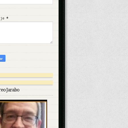
aje
*
reo Jarabo