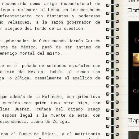
 reconocido como amigo incondicional de
llegó a defender al héroe en los momentos
El pr
nfrentamiento con distintos y poderosos
go Velazquez, a la sazón gobernador de
ar alejado del fondo de la cuestión.
a gobernador de Cuba cuando Hernán Cortés
ista de México, pasó de ser íntimo de
 enemigo mortal del mismo.
ue en el puñado de soldados españoles que
nquista de México, había al menos uno
ga, o Zúñiga, casualmente el apellido de
 que además de la Malinche, con quién tuvo
 querida con quién tuvo otro hijo, una
alina Juarez, cuñada del citado Diego
 esposa legal a la muerte de ésta, con
El ap
escendencia: Juana de Zúñiga…
 con el Duque de Béjar!, y el matrimonio