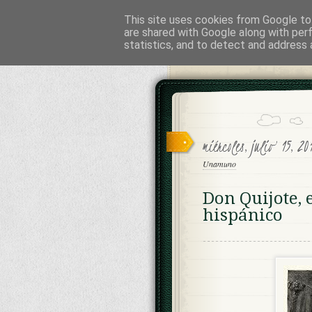
This site uses cookies from Google to 
Cesáreo Jar
are shared with Google along with per
statistics, and to detect and address 
INVESTIGACION HISTORICA, L
miércoles, julio 15, 2
Unamuno
Don Quijote, 
hispánico