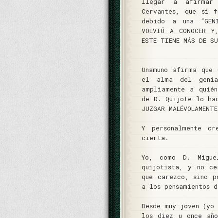
llegar a afirmar
Cervantes, que si 
debido a una “GEN
VOLVIÓ A CONOCER Y
ESTE TIENE MÁS DE SU
Unamuno afirma que 
el alma del genia
ampliamente a quié
de D. Quijote lo ha
JUZGAR MALÉVOLAMENTE
Y personalmente cr
cierta.
Yo, como D. Migue
quijotista, y no ce
que carezco, sino p
a los pensamientos 
Desde muy joven (yo
los diez u once añ