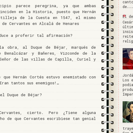
cant
cipio parece peregrina, ya que ambas
de...
oinciden en la Historia, puesto que Hernán
El d
stilleja de la Cuesta en 1547, el mismo
Cesá
 de Cervantes en Alcalá de Henares
últi
insi
nduce a proferir tal afirmación?
reit
reli
la obra, al Duque de Béjar, marqués de
e Benalcázar y Bañeres, Vizconde de la
Señor de las villas de Capilla, Curiel y
Jord
é que Hernán Cortés estuvo enemistado con
Los 
Eran tantos sus enemigos!…
podí
prod
Impe
el Duque de Béjar?
ervantes, cierto. Pero ¿Tiene alguna
cho de que Cervantes escribiese tan genial
tray
San 