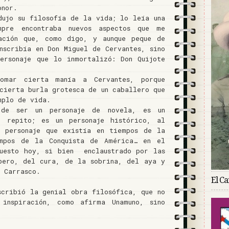
onor.
dujo su filosofía de la vida; lo leía una
pre encontraba nuevos aspectos que me
ración que, como digo, y aunque peque de
unscribía en Don Miguel de Cervantes, sino
ersonaje que lo inmortalizó: Don Quijote
tomar cierta manía a Cervantes, porque
 cierta burla grotesca de un caballero que
mplo de vida.
 de ser un personaje de novela, es un
o; repito; es un personaje histórico, al
n personaje que existía en tiempos de la
empos de la Conquista de América… en el
puesto hoy, si bien enclaustrado por las
bero, del cura, de la sobrina, del aya y
n Carrasco.
El C
scribió la genial obra filosófica, que no
 inspiración, como afirma Unamuno, sino