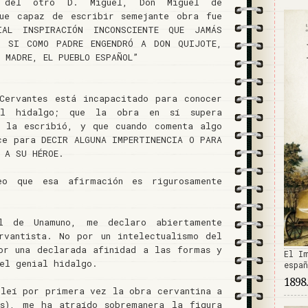
 del otro D. Miguel, Don Miguel de
fue capaz de escribir semejante obra fue
IAL INSPIRACIÓN INCONSCIENTE QUE JAMÁS
, SI COMO PADRE ENGENDRÓ A DON QUIJOTE,
 MADRE, EL PUEBLO ESPAÑOL”
Cervantes está incapacitado para conocer
l hidalgo; que la obra en sí supera
n la escribió, y que cuando comenta algo
ce para DECIR ALGUNA IMPERTINENCIA O PARA
 A SU HÉROE.
eo que esa afirmación es rigurosamente
l de Unamuno, me declaro abiertamente
rvantista. No por un intelectualismo del
or una declarada afinidad a las formas y
El I
del genial hidalgo.
espa
1898.
 leí por primera vez la obra cervantina a
os), me ha atraído sobremanera la figura