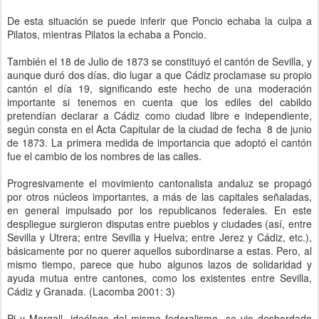
De esta situación se puede inferir que Poncio echaba la culpa a
Pilatos, mientras Pilatos la echaba a Poncio.
También el 18 de Julio de 1873 se constituyó el cantón de Sevilla, y
aunque duró dos días, dio lugar a que Cádiz proclamase su propio
cantón el día 19, significando este hecho de una moderación
importante si tenemos en cuenta que los ediles del cabildo
pretendían declarar a Cádiz como ciudad libre e independiente,
según consta en el Acta Capitular de la ciudad de fecha 8 de junio
de 1873. La primera medida de importancia que adoptó el cantón
fue el cambio de los nombres de las calles.
Progresivamente el movimiento cantonalista andaluz se propagó
por otros núcleos importantes, a más de las capitales señaladas,
en general impulsado por los republicanos federales. En este
despliegue surgieron disputas entre pueblos y ciudades (así, entre
Sevilla y Utrera; entre Sevilla y Huelva; entre Jerez y Cádiz, etc.),
básicamente por no querer aquellos subordinarse a estas. Pero, al
mismo tiempo, parece que hubo algunos lazos de solidaridad y
ayuda mutua entre cantones, como los existentes entre Sevilla,
Cádiz y Granada. (Lacomba 2001: 3)
Pi y Margall, ideólogo del mismo federalismo, se vio desbordado