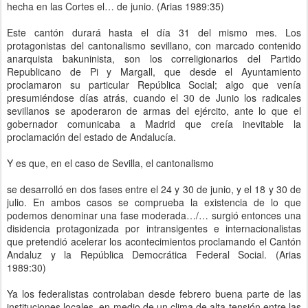
hecha en las Cortes el… de junio. (Arias 1989:35)
Este cantón durará hasta el día 31 del mismo mes. Los
protagonistas del cantonalismo sevillano, con marcado contenido
anarquista bakuninista, son los correligionarios del Partido
Republicano de Pi y Margall, que desde el Ayuntamiento
proclamaron su particular República Social; algo que venía
presumiéndose días atrás, cuando el 30 de Junio los radicales
sevillanos se apoderaron de armas del ejército, ante lo que el
gobernador comunicaba a Madrid que creía inevitable la
proclamación del estado de Andalucía.
Y es que, en el caso de Sevilla, el cantonalismo
se desarrolló en dos fases entre el 24 y 30 de junio, y el 18 y 30 de
julio. En ambos casos se comprueba la existencia de lo que
podemos denominar una fase moderada…/… surgió entonces una
disidencia protagonizada por intransigentes e internacionalistas
que pretendió acelerar los acontecimientos proclamando el Cantón
Andaluz y la República Democrática Federal Social. (Arias
1989:30)
Ya los federalistas controlaban desde febrero buena parte de las
instituciones locales, en medio de un clima de alta tensión entre las