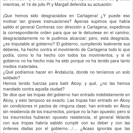
mientras, el 14 de julio Pi y Margall defendía su actuación:
¡Que hemos sido desgraciados en Cartagena! ¿Y puede eso
motivar tan graves insinuaciones? Apenas supimos que había
salido el general Contreras con dirección a Cartagena, expedimos
la correspondiente orden para que se le detuviese en el camino;
desgraciadamente no le pudimos alcanzar; pero, esta desgracia,
¿es imputable al gobierno? El gobierno, cumpliendo lealmente sus
deberes, ha hecho contra el movimiento de Cartagena todo lo que
podía, como lo ha hecho con todos los movimientos, y si el
gobierno no ha hecho más ha sido porque no ha tenido para tanto
medios materiales.
¿Qué podíamos hacer en Andalucía, donde no teníamos un solo
soldado?
Hemos tenido fuerzas para batir Alcoy; y qué, ¿no las hemos
mandado contra aquella ciudad?
Se dice que las tropas del gobierno han entrado indebidamente en
Alcoy, y esto tampoco es exacto. Las tropas han entrado en Alcoy
sin condiciones ni pactos de ninguna clase; han entrado en Alcoy
sin resistencia de los insurrectos, porque no la han opuesto; pero si
los insurrectos hubieran opuesto resistencia, el general Velarde
con sus tropas habría sabido cumplir con su deber y con las
órdenes dadas por el gobierno…/… ¿Acaso ignoráis que las