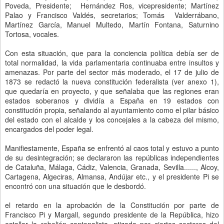
Poveda, Presidente; Hernández Ros, vicepresidente; Martínez
Palao y Francisco Valdés, secretarios; Tomás Valderrábano,
Martínez García, Manuel Multedo, Martín Fontana, Saturnino
Tortosa, vocales.
Con esta situación, que para la conciencia política debía ser de
total normalidad, la vida parlamentaria continuaba entre insultos y
amenazas. Por parte del sector más moderado, el 17 de julio de
1873 se redactó la nueva constitución federalista (ver anexo 1),
que quedaría en proyecto, y que señalaba que las regiones eran
estados soberanos y dividía a España en 19 estados con
constitución propia, señalando al ayuntamiento como el pilar básico
del estado con el alcalde y los concejales a la cabeza del mismo,
encargados del poder legal.
Manifiestamente, España se enfrentó al caos total y estuvo a punto
de su desintegración; se declararon las repúblicas independientes
de Cataluña, Málaga, Cádiz, Valencia, Granada, Sevilla......, Alcoy,
Cartagena, Algeciras, Almansa, Andújar etc., y el presidente Pi se
encontró con una situación que le desbordó.
el retardo en la aprobación de la Constitución por parte de
Francisco Pi y Margall, segundo presidente de la República, hizo
estallar la rebelión cantonalista, atizada por ciertos sectores del