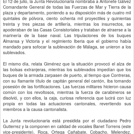
El 12 de julio, la Junta Revolucionaria nombraba a Antonete Gálvez
Comandante General de todas las Fuerzas de Mar y Tierra de la
plaza y departamento, poniendo a su disposición más de cuatro mil
quintales de pólvora, ciento ochenta mil proyectiles y quinientas
treinta y tres piezas de artillería, mientras los insurrectos, se
apoderaban de las Casas Consistoriales y trataban de atraerse a la
marinería de la base naval. Las tripulaciones de los buques
Almansa y Victoria y el regimiento Iberia que el gobierno había
mandado para sofocar la sublevación de Málaga, se unieron a los
sublevados.
El mismo día, relata Giménez que la situación provocó el alza de
las bolsas extranjeras, mientras los sublevados impedían que los
buques de la armada zarpasen de puerto, al tiempo que Contreras,
con su flamante título de capitán general del cantón, iba tomando
posesión de las fortificaciones. Las fuerzas militares hicieron causa
común con los revoltosos, mientras la fuerza de carabineros se
disolvió, y con ellos, la caja, curiosa referencia que lucirá con luz
propia en todas las actuaciones cantonales, revertiendo sus
miembros a la causa cantonalista.
La Junta revolucionaria está presidida por el ciudadano Pedro
Gutierrez y la componen en calidad de vocales Banet Torrens (este
vice-presidente), Roca, Ortega Cañabate, Cobacho, Melendez,