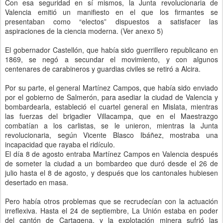
Con esa seguridad en sí mismos, la Junta revolucionaria de
Valencia emitió un manifiesto en el que los firmantes se
presentaban como “electos” dispuestos a satisfacer las
aspiraciones de la ciencia moderna. (Ver anexo 5)
El gobernador Castellón, que había sido guerrillero republicano en
1869, se negó a secundar el movimiento, y con algunos
centenares de carabineros y guardias civiles se retiró a Alcira.
Por su parte, el general Martínez Campos, que había sido enviado
por el gobierno de Salmerón, para asediar la ciudad de Valencia y
bombardearla, estableció el cuartel general en Mislata, mientras
las fuerzas del brigadier Villacampa, que en el Maestrazgo
combatían a los carlistas, se le unieron, mientras la Junta
revolucionaria, según Vicente Blasco Ibáñez, mostraba una
incapacidad que rayaba el ridículo.
El día 8 de agosto entraba Martínez Campos en Valencia después
de someter la ciudad a un bombardeo que duró desde el 26 de
julio hasta el 8 de agosto, y después que los cantonales hubiesen
desertado en masa.
Pero había otros problemas que se recrudecían con la actuación
irreflexiva. Hasta el 24 de septiembre, La Unión estaba en poder
del cantón de Cartagena, y la explotación minera sufrió las