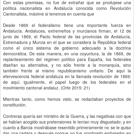
Con estas premisas, no fue de extrañar que se produjese una
política nacionalista en Andalucía conocida como Revolución
Cantonalista, máxime si tenemos en cuenta que
Desde 1869 el federalismo tiene una importante fuerza en
Andalucía. Andaluces, extremeños y murcianos firman, el 12 de
junio de 1869, el Pacto federal de las provincias de Andalucía,
Extremadura y Murcia en el que se considera la República federal
como el único sistema de gobierno adecuado a la doctrina
democrática. De esta manera, en una coyuntura, la de 1869, de
replanteamiento del régimen político para España, los federales
diseñan su alternativa, y no sólo frente a la monarquía, sino
también frente al mismo republicanismo unitario. De aquí la
efervescencia federal andaluza en la llamada revolución de 1869;
de aquí, igualmente, el papel luego de los federales en el
movimiento cantonal andaluz. (Orte 2015: 21)
Mientras tanto, como hemos visto, se redactaban proyectos de
constitución.
Contreras quería ser ministro de la Guerra, y las negativas con que
se habían acogido sus pretensiones le tenían muy disgustado; y en
cuanto a Barcia mostrábase resentido primeramente no se le quiso
dar una cartera y después porque no fue nombrado embajador en