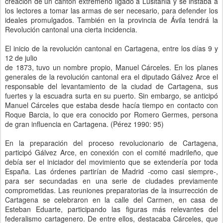
creación de un cantón extremeño ligado a Lusitania y se instaba a
los lectores a tomar las armas de ser necesario, para defender los
ideales promulgados. También en la provincia de Ávila tendrá la
Revolución cantonal una cierta incidencia.
El inicio de la revolución cantonal en Cartagena, entre los días 9 y
12 de julio
de 1873, tuvo un nombre propio, Manuel Cárceles. En los planes
generales de la revolución cantonal era el diputado Gálvez Arce el
responsable del levantamiento de la ciudad de Cartagena, sus
fuertes y la escuadra surta en su puerto. Sin embargo, se anticipó
Manuel Cárceles que estaba desde hacía tiempo en contacto con
Roque Barcia, lo que era conocido por Romero Germes, persona
de gran influencia en Cartagena. (Pérez 1990: 95)
En la preparación del proceso revolucionario de Cartagena,
participó Gálvez Arce, en conexión con el comité madrileño, que
debía ser el iniciador del movimiento que se extendería por toda
España. Las órdenes partirían de Madrid -como casi siempre-,
para ser secundadas en una serie de ciudades previamente
comprometidas. Las reuniones preparatorias de la insurrección de
Cartagena se celebraron en la calle del Carmen, en casa de
Esteban Eduarte, participando las figuras más relevantes del
federalismo cartagenero. De entre ellos, destacaba Cárceles, que