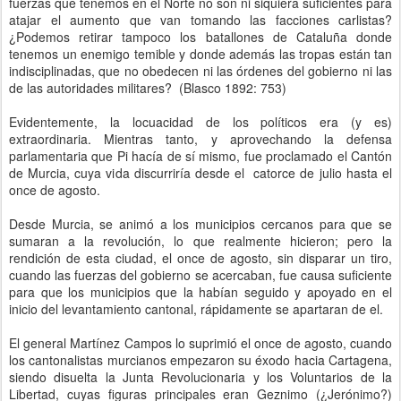
fuerzas que tenemos en el Norte no son ni siquiera suficientes para
atajar el aumento que van tomando las facciones carlistas?
¿Podemos retirar tampoco los batallones de Cataluña donde
tenemos un enemigo temible y donde además las tropas están tan
indisciplinadas, que no obedecen ni las órdenes del gobierno ni las
de las autoridades militares? (Blasco 1892: 753)
Evidentemente, la locuacidad de los políticos era (y es)
extraordinaria. Mientras tanto, y aprovechando la defensa
parlamentaria que Pi hacía de sí mismo, fue proclamado el Cantón
de Murcia, cuya vida discurriría desde el catorce de julio hasta el
once de agosto.
Desde Murcia, se animó a los municipios cercanos para que se
sumaran a la revolución, lo que realmente hicieron; pero la
rendición de esta ciudad, el once de agosto, sin disparar un tiro,
cuando las fuerzas del gobierno se acercaban, fue causa suficiente
para que los municipios que la habían seguido y apoyado en el
inicio del levantamiento cantonal, rápidamente se apartaran de el.
El general Martínez Campos lo suprimió el once de agosto, cuando
los cantonalistas murcianos empezaron su éxodo hacia Cartagena,
siendo disuelta la Junta Revolucionaria y los Voluntarios de la
Libertad, cuyas figuras principales eran Geznimo (¿Jerónimo?)