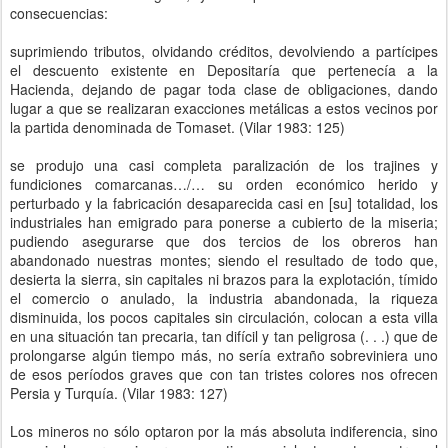
consecuencias:
suprimiendo tributos, olvidando créditos, devolviendo a partícipes
el descuento existente en Depositaría que pertenecía a la
Hacienda, dejando de pagar toda clase de obligaciones, dando
lugar a que se realizaran exacciones metálicas a estos vecinos por
la partida denominada de Tomaset. (Vilar 1983: 125)
se produjo una casi completa paralización de los trajines y
fundiciones comarcanas…/… su orden económico herido y
perturbado y la fabricación desaparecida casi en [su] totalidad, los
industriales han emigrado para ponerse a cubierto de la miseria;
pudiendo asegurarse que dos tercios de los obreros han
abandonado nuestras montes; siendo el resultado de todo que,
desierta la sierra, sin capitales ni brazos para la explotación, tímido
el comercio o anulado, la industria abandonada, la riqueza
disminuida, los pocos capitales sin circulación, colocan a esta villa
en una situación tan precaria, tan difícil y tan peligrosa (. . .) que de
prolongarse algún tiempo más, no sería extraño sobreviniera uno
de esos períodos graves que con tan tristes colores nos ofrecen
Persia y Turquía. (Vilar 1983: 127)
Los mineros no sólo optaron por la más absoluta indiferencia, sino