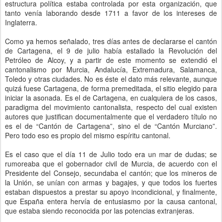
estructura política estaba controlada por esta organización, que
tanto venía laborando desde 1711 a favor de los intereses de
Inglaterra.
Como ya hemos señalado, tres días antes de declararse el cantón
de Cartagena, el 9 de julio había estallado la Revolución del
Petróleo de Alcoy, y a partir de este momento se extendió el
cantonalismo por Murcia, Andalucía, Extremadura, Salamanca,
Toledo y otras ciudades. No es éste el dato más relevante, aunque
quizá fuese Cartagena, de forma premeditada, el sitio elegido para
iniciar la asonada. Es el de Cartagena, en cualquiera de los casos,
paradigma del movimiento cantonalista, respecto del cual existen
autores que justifican documentalmente que el verdadero título no
es el de “Cantón de Cartagena”, sino el de “Cantón Murciano”.
Pero todo eso es propio del mismo espíritu cantonal.
Es el caso que el día 11 de Julio todo era un mar de dudas; se
rumoreaba que el gobernador civil de Murcia, de acuerdo con el
Presidente del Consejo, secundaba el cantón; que los mineros de
la Unión, se unían con armas y bagajes, y que todos los fuertes
estaban dispuestos a prestar su apoyo incondicional, y finalmente,
que España entera hervía de entusiasmo por la causa cantonal,
que estaba siendo reconocida por las potencias extranjeras.