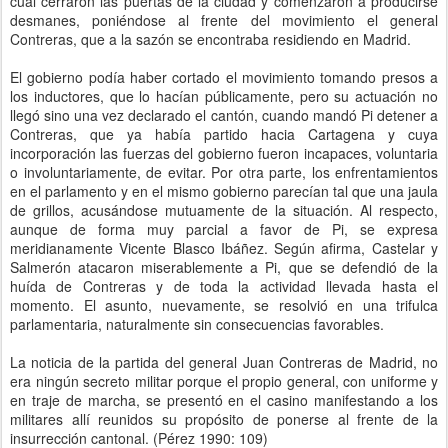
cual cerraron las puertas de la ciudad y comenzaron a producirse
desmanes, poniéndose al frente del movimiento el general
Contreras, que a la sazón se encontraba residiendo en Madrid.
El gobierno podía haber cortado el movimiento tomando presos a
los inductores, que lo hacían públicamente, pero su actuación no
llegó sino una vez declarado el cantón, cuando mandó Pi detener a
Contreras, que ya había partido hacia Cartagena y cuya
incorporación las fuerzas del gobierno fueron incapaces, voluntaria
o involuntariamente, de evitar. Por otra parte, los enfrentamientos
en el parlamento y en el mismo gobierno parecían tal que una jaula
de grillos, acusándose mutuamente de la situación. Al respecto,
aunque de forma muy parcial a favor de Pi, se expresa
meridianamente Vicente Blasco Ibáñez. Según afirma, Castelar y
Salmerón atacaron miserablemente a Pi, que se defendió de la
huída de Contreras y de toda la actividad llevada hasta el
momento. El asunto, nuevamente, se resolvió en una trifulca
parlamentaria, naturalmente sin consecuencias favorables.
La noticia de la partida del general Juan Contreras de Madrid, no
era ningún secreto militar porque el propio general, con uniforme y
en traje de marcha, se presentó en el casino manifestando a los
militares allí reunidos su propósito de ponerse al frente de la
insurrección cantonal. (Pérez 1990: 109)