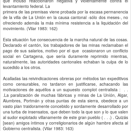
que incluso reaccionaron negativa y violentamente contra el
levantamiento federal. La
primera de las premisas viene probada por la escasa permanencia
de la villa de La Unión en la causa cantonal -sólo dos meses-, no
ofreciendo además la más mínima resistencia a la liquidación del
movimiento. (Vilar 1983: 162)
Esta situación fue consecuencia de la marcha natural de las cosas.
Declarado el cantón, los trabajadores de las minas reclamaban el
pago de sus salarios, motivo por el que ocasionaron un conflicto
social en Cartagena, que sería duramente reprimido mientras,
naturalmente, las autoridades cantonales echaban la culpa de lo
sucedido a los otros.
Acalladas las reivindicaciones obreras por métodos tan expeditivos
como censurables, no tardaron en justificarse, achacando las
motivaciones de aquéllos a un supuesto complot centralista : . .
.La paralización de muchas fábricas y minas de La Uníón, Algar,
Alumbres, Portmán y otras puntas de esta sierra, obedece a un
vasto plan traidoramente concebido y sordamente desarrollado por
una turba de insensatos, que deben todo la que son y lo que valen
al sudor explotado villanamente de este gran pueblo ( . . .) . Quizás
[sean) amigos íntimos y correligionarios de algún hambre afecta al
Gobierno centralista. (Vilar 1983: 163)