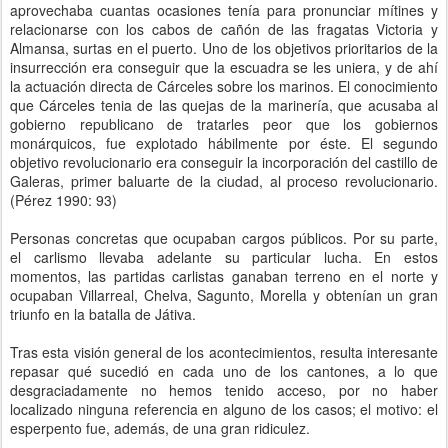
aprovechaba cuantas ocasiones tenía para pronunciar mítines y
relacionarse con los cabos de cañón de las fragatas Victoria y
Almansa, surtas en el puerto. Uno de los objetivos prioritarios de la
insurrección era conseguir que la escuadra se les uniera, y de ahí
la actuación directa de Cárceles sobre los marinos. El conocimiento
que Cárceles tenia de las quejas de la marinería, que acusaba al
gobierno republicano de tratarles peor que los gobiernos
monárquicos, fue explotado hábilmente por éste. El segundo
objetivo revolucionario era conseguir la incorporación del castillo de
Galeras, primer baluarte de la ciudad, al proceso revolucionario.
(Pérez 1990: 93)
Personas concretas que ocupaban cargos públicos. Por su parte,
el carlismo llevaba adelante su particular lucha. En estos
momentos, las partidas carlistas ganaban terreno en el norte y
ocupaban Villarreal, Chelva, Sagunto, Morella y obtenían un gran
triunfo en la batalla de Játiva.
Tras esta visión general de los acontecimientos, resulta interesante
repasar qué sucedió en cada uno de los cantones, a lo que
desgraciadamente no hemos tenido acceso, por no haber
localizado ninguna referencia en alguno de los casos; el motivo: el
esperpento fue, además, de una gran ridiculez.