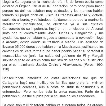
Llegó a Cartagena en la noche del día 13, de forma oculta como
destacó el Órgano Oficial de la Federación, pero poco pudo hacer
porque los ánimos estaban muy caldeados y los marinos habían
tomado su propia decisión. Visitó las fragatas Almansa y Victoria,
subiendo a bordo, y retirándose rápidamente porque la marinería,
moralmente pronunciada, no obedecía ya a sus oficiales.
Convencido de su impotencia, huyó en un remolcador del Arsenal,
junto con el contralmirante José Dueñas y Sanguiento y sus
ayudantes, que se habían negado a sumarse a la revolución; llegó
a Alicante, desde donde se trasladó a Madrid. Fue acusado de
llevarse 25.000 duros que habían en la Maestranza, justificando los
cantonales de esta forma el no haber podido pagar al personal la
mensualidad de junio. La caída del gobierno de Pí y Margall,
supuso el cese de Anrich como ministro de Marina y su sustitución
por el contralmirante Jacobo Oreiro y Villavicencio. (Pérez 1990:
110)
Consecuencia inmediata de estas actuaciones fue que de
Cartagena huyó una multitud de familias que preferían vivir en
poblaciones cercanas, aún a costa de sufrir la desnudez y la
enfermedad. Pero no fue ésta la única reacción. Parte de la
población huída fue suplida por la chusma de los alrededores.
La confusión y el desorden habían ya superado todos los grados;