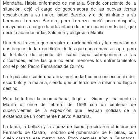
Mendaña. Había enfermado de malaria. Siendo consciente de la
situación, dejó el cargo de gobernadora de las nuevas tierras
descubiertas a su mujer, Isabel Barreto, y el de almirante a su
hermano Lorenzo Barreto, pero Lorenzo murió poco después,
recayendo su cargo de adelantado del mar océano en Isabel, que
decidió abandonar las Salomón y dirigirse a Manila.
Una dura travesía que arrostró el racionamiento y la deserción de
dos buques de la expedición, de los que nunca más se supo, pero
la fortaleza de espíritu de Isabel supo sobreponerse a las
dificultades, entre las que no eran menores los enfrentamientos
con el piloto Pedro Fernández de Quirós.
La tripulación sufrió una atroz mortandad como consecuencia del
escorbuto y la malaria, siendo que un tercio de la misma no llegó a
destino.
Pero la fortuna la acompañaba; llegó a Guam y finalmente a
Manila el once de febrero de 1596 con un centenar de
supervivientes de la expedición que llevaban noticias de la
existencia de un continente nuevo: Australia.
La fama, la belleza y la viudez de Isabel propiciaron el interés de
Fernando de Castro, sobrino del gobernador de Filipinas, con
quién casaría ese mismo año. Poco después irían a Guañacos,