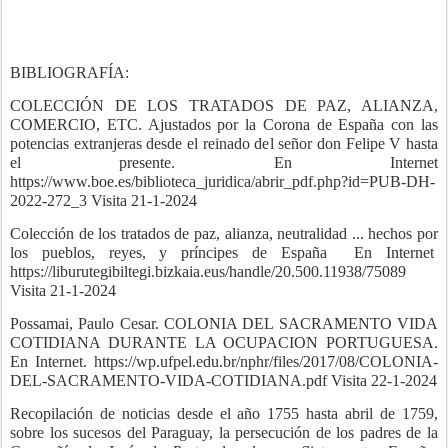
BIBLIOGRAFÍA:
COLECCIÓN DE LOS TRATADOS DE PAZ, ALIANZA,
COMERCIO, ETC. Ajustados por la Corona de España con las
potencias extranjeras desde el reinado del señor don Felipe V hasta
el presente. En Internet
https://www.boe.es/biblioteca_juridica/abrir_pdf.php?id=PUB-DH-
2022-272_3 Visita 21-1-2024
Colección de los tratados de paz, alianza, neutralidad ... hechos por
los pueblos, reyes, y príncipes de España
En Internet
https://liburutegibiltegi.bizkaia.eus/handle/20.500.11938/75089
Visita 21-1-2024
Possamai, Paulo Cesar. COLONIA DEL SACRAMENTO VIDA
COTIDIANA DURANTE LA OCUPACION PORTUGUESA.
En Internet. https://wp.ufpel.edu.br/nphr/files/2017/08/COLONIA-
DEL-SACRAMENTO-VIDA-COTIDIANA.pdf Visita 22-1-2024
Recopilación de noticias desde el año 1755 hasta abril de 1759,
sobre los sucesos del Paraguay, la persecución de los padres de la