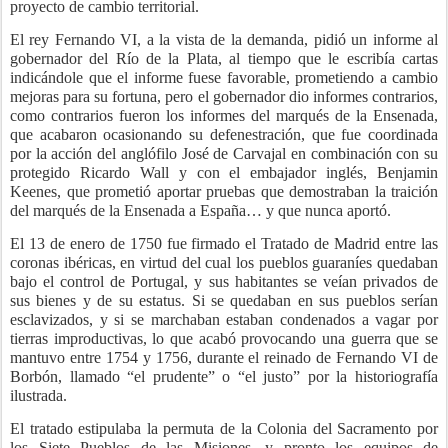
proyecto de cambio territorial.
El rey Fernando VI, a la vista de la demanda, pidió un informe al
gobernador del Río de la Plata, al tiempo que le escribía cartas
indicándole que el informe fuese favorable, prometiendo a cambio
mejoras para su fortuna, pero el gobernador dio informes contrarios,
como contrarios fueron los informes del marqués de la Ensenada,
que acabaron ocasionando su defenestración, que fue coordinada
por la acción del anglófilo José de Carvajal en combinación con su
protegido Ricardo Wall y con el embajador inglés, Benjamin
Keenes, que prometió aportar pruebas que demostraban la traición
del marqués de la Ensenada a España… y que nunca aportó.
El 13 de enero de 1750 fue firmado el Tratado de Madrid entre las
coronas ibéricas, en virtud del cual los pueblos guaraníes quedaban
bajo el control de Portugal, y sus habitantes se veían privados de
sus bienes y de su estatus. Si se quedaban en sus pueblos serían
esclavizados, y si se marchaban estaban condenados a vagar por
tierras improductivas, lo que acabó provocando una guerra que se
mantuvo entre 1754 y 1756, durante el reinado de Fernando VI de
Borbón, llamado “el prudente” o “el justo” por la historiografía
ilustrada.
El tratado estipulaba la permuta de la Colonia del Sacramento por
los Siete Pueblos de las Misiones, y pronto los equipos de