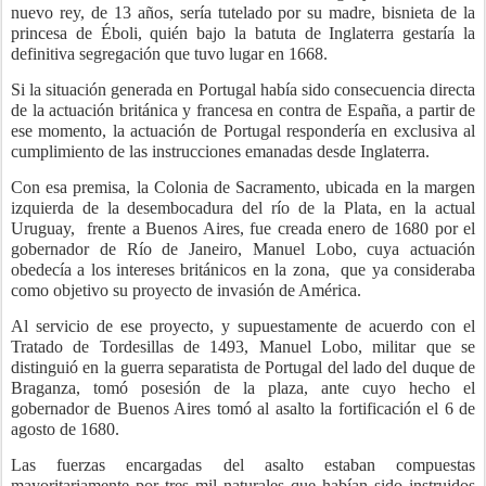
nuevo rey, de 13 años, sería tutelado por su madre, bisnieta de la
princesa de Éboli, quién bajo la batuta de Inglaterra gestaría la
definitiva segregación que tuvo lugar en 1668.
Si la situación generada en Portugal había sido consecuencia directa
de la actuación británica y francesa en contra de España, a partir de
ese momento, la actuación de Portugal respondería en exclusiva al
cumplimiento de las instrucciones emanadas desde Inglaterra.
Con esa premisa, la Colonia de Sacramento, ubicada en la margen
izquierda de la desembocadura del río de la Plata, en la actual
Uruguay,
frente a Buenos Aires, fue creada enero de 1680 por el
gobernador de Río de Janeiro, Manuel Lobo, cuya actuación
obedecía a los intereses británicos en la zona,
que ya consideraba
como objetivo su proyecto de invasión de América.
Al servicio de ese proyecto, y supuestamente de acuerdo con el
Tratado de Tordesillas de 1493, Manuel Lobo, militar que se
distinguió en la guerra separatista de Portugal del lado del duque de
Braganza, tomó posesión de la plaza, ante cuyo hecho el
gobernador de Buenos Aires tomó al asalto la fortificación el 6 de
agosto de 1680.
Las fuerzas encargadas del asalto estaban compuestas
mayoritariamente por tres mil naturales que habían sido instruidos